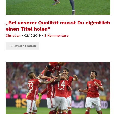
„Bei unserer Qualität musst Du eigentlich
einen Titel holen“
Christian
•
02.10.2019
•
3 Kommentare
FC Bayern Frauen