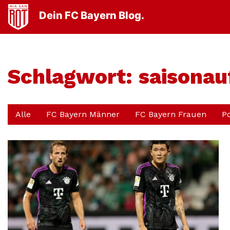
Dein FC Bayern Blog.
Schlagwort:
saisonau
Alle
FC Bayern Männer
FC Bayern Frauen
P