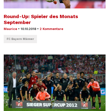
Round-Up: Spieler des Monats
September
Maurice
•
10.10.2018
•
2 Kommentare
FC Bayern Männer