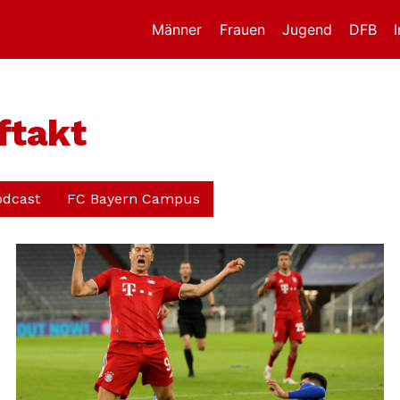
Männer
Frauen
Jugend
DFB
ftakt
odcast
FC Bayern Campus