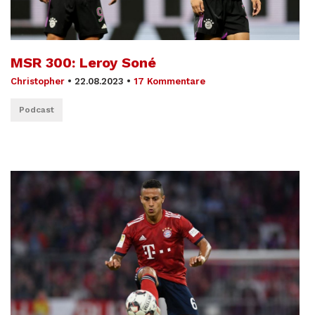
MSR 300: Leroy Soné
Christopher
•
22.08.2023
•
17 Kommentare
Podcast