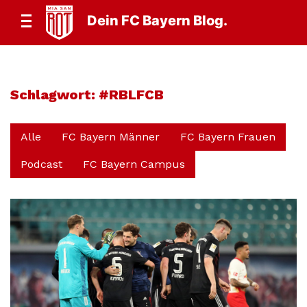
Dein FC Bayern Blog.
Schlagwort:
#RBLFCB
Alle
FC Bayern Männer
FC Bayern Frauen
Podcast
FC Bayern Campus