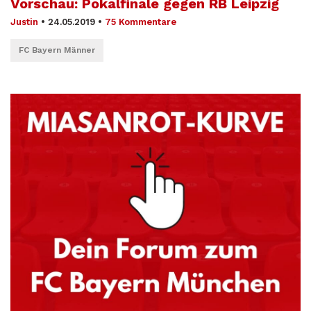
Vorschau: Pokalfinale gegen RB Leipzig
Justin
•
24.05.2019
•
75 Kommentare
FC Bayern Männer