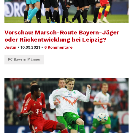
Vorschau: Marsch-Route Bayern-Jäger
oder Rückentwicklung bei Leipzig?
Justin
•
10.09.2021
•
6 Kommentare
FC Bayern Männer