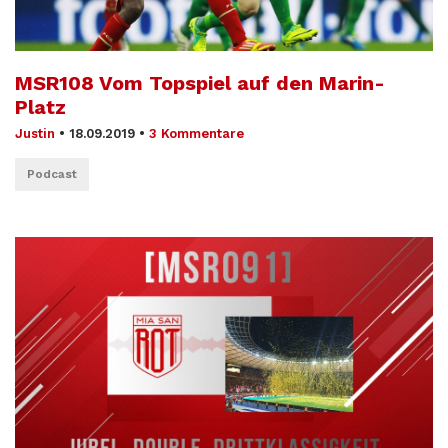
MSR108 Vom Topspiel auf den Marin-
Platz
Justin
•
18.09.2019
•
3 Kommentare
Podcast