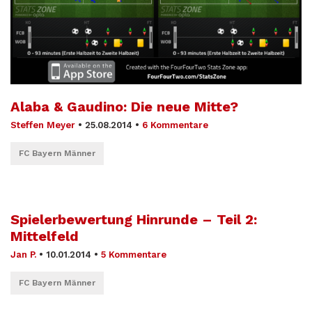
Alaba & Gaudino: Die neue Mitte?
Steffen Meyer
•
25.08.2014
•
6 Kommentare
FC Bayern Männer
Spielerbewertung Hinrunde – Teil 2:
Mittelfeld
Jan P.
•
10.01.2014
•
5 Kommentare
FC Bayern Männer