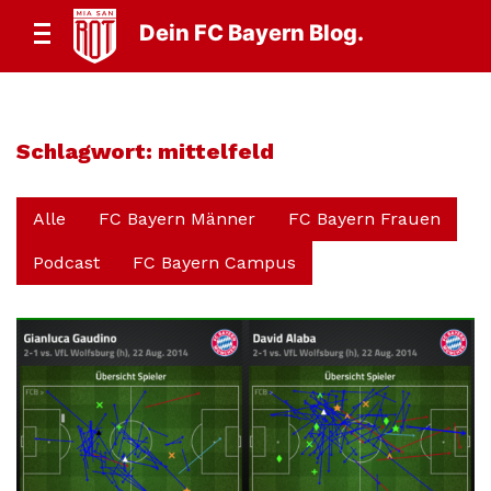
Dein FC Bayern Blog.
Schlagwort:
mittelfeld
Alle
FC Bayern Männer
FC Bayern Frauen
Podcast
FC Bayern Campus