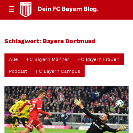
Dein FC Bayern Blog.
Schlagwort:
Bayern Dortmund
Alle
FC Bayern Männer
FC Bayern Frauen
Podcast
FC Bayern Campus