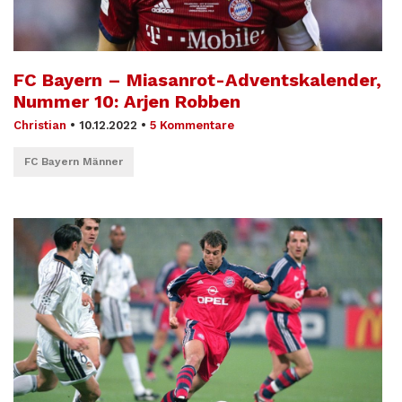
FC Bayern – Miasanrot-Adventskalender,
Nummer 10: Arjen Robben
Christian
•
10.12.2022
•
5 Kommentare
FC Bayern Männer