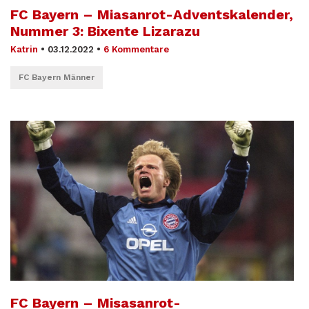
FC Bayern – Miasanrot-Adventskalender,
Nummer 3: Bixente Lizarazu
Katrin
•
03.12.2022
•
6 Kommentare
FC Bayern Männer
FC Bayern – Misasanrot-