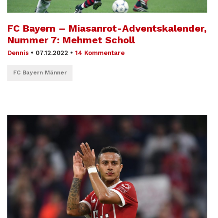
FC Bayern – Miasanrot-Adventskalender,
Nummer 7: Mehmet Scholl
Dennis
•
07.12.2022
•
14 Kommentare
FC Bayern Männer