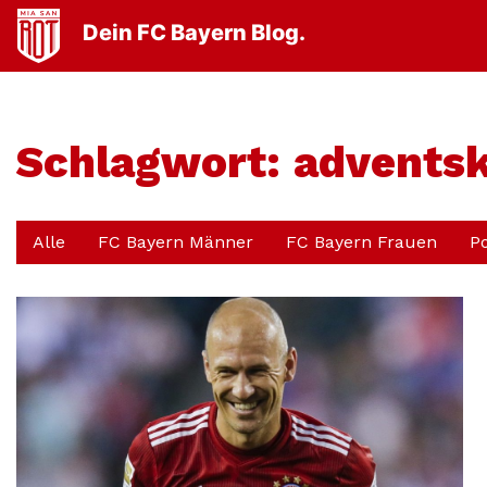
Dein FC Bayern Blog.
Schlagwort:
advents
Alle
FC Bayern Männer
FC Bayern Frauen
P