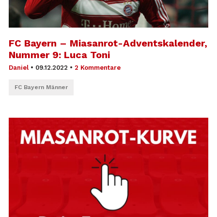
FC Bayern – Miasanrot-Adventskalender,
Nummer 9: Luca Toni
Daniel
•
09.12.2022
•
2 Kommentare
FC Bayern Männer