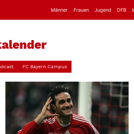
Männer
Frauen
Jugend
DFB
kalender
odcast
FC Bayern Campus