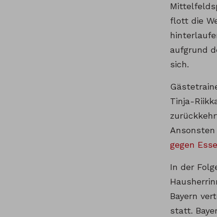
Mittelfeld
flott die 
hinterlauf
aufgrund d
sich.
Gästetrain
Tinja-Riik
zurückkehrt
Ansonsten b
gegen Ess
In der Folg
Hausherrin
Bayern vert
statt. Baye