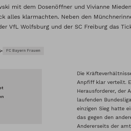
ski mit dem Dosenöffner und Vivianne Miede
k alles klarmachten. Neben den Münchnerinn
der VfL Wolfsburg und der SC Freiburg das Tic
FC Bayern Frauen
5
•
Die Kräfteverhältnis
Anpfiff klar verteilt.
bt
Herausforderer, der A
en
laufenden Bundesliga
einzigen Sieg hatte 
das gegen den andere
Andererseits der am