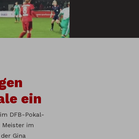
egen
le ein
 im DFB-Pokal-
 Meister im
 der Gina