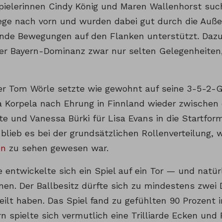
spielerinnen Cindy König und Maren Wallenhorst suc
Wege nach vorn und wurden dabei gut durch die Auße
ende Bewegungen auf den Flanken unterstützt. Dazu
er Bayern-Dominanz zwar nur selten Gelegenheiten, 
er Tom Wörle setzte wie gewohnt auf seine 3-5-2-G
ka Korpela nach Ehrung in Finnland wieder zwischen 
e und Vanessa Bürki für Lisa Evans in die Startforma
lieb es bei der grundsätzlichen Rollenverteilung, 
en
zu sehen gewesen war.
e entwickelte sich ein Spiel auf ein Tor — und natür
nen. Der Ballbesitz dürfte sich zu mindestens zwei 
eilt haben. Das Spiel fand zu gefühlten 90 Prozent 
rn spielte sich vermutlich eine Trilliarde Ecken und