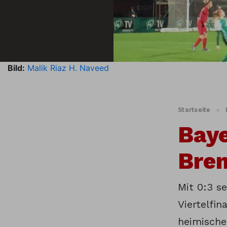
Bild:
Malik Riaz H. Naveed
Startseite
»
Baye
Brem
Mit 0:3 s
Viertelfi
heimische