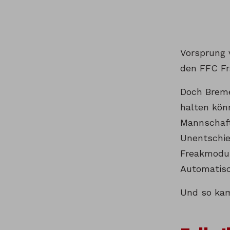
Vorsprung 
den FFC Fra
Doch Breme
halten kön
Mannschaft
Unentschie
Freakmodus
Automatisc
Und so kam