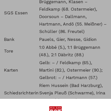
Brüggemann, Klasen –
Feldkamp (68. Ostermeier),
SGS Essen
Doorsoun – Dallmann,
Hartmann, Andō (55. Meißner) –
Schüller (86. Freutel)
Bank
Pauels, Gier, Nesse, Gidion
1:0 Abbé (5.), 1:1 Brüggemann
Tore
(48.), 2:1 Däbritz (88.)
Gelb: – / Feldkamp (65.),
Karten
Martini (82.), Ostermeier (90.);
Gelbrot: – / Hartmann (57.)
Riem Hussein (Bad Harzburg),
Schiedsrichterin
Svenja Pleuß (Schwarme), Irina
Stremel (Barnten)
Zuschauer
2.825