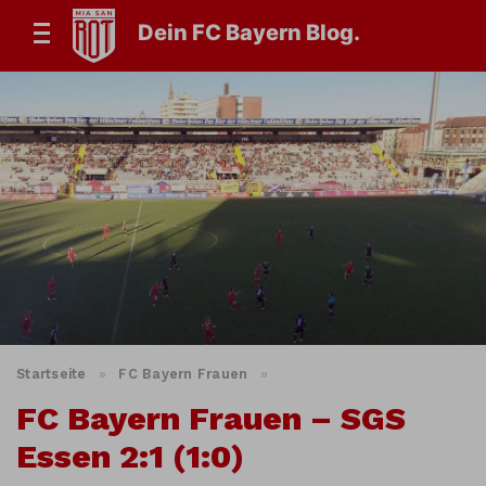
Dein FC Bayern Blog.
Startseite
»
FC Bayern Frauen
»
FC Bayern Frauen – SGS
Essen 2:1 (1:0)