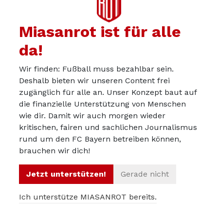
Tags:
Miasanrot ist für alle
da!
Caro Abbé
FC Bayern München Frauen
Frauenfußball
Wir finden: Fußball muss bezahlbar sein.
Herbstmeister
Sara Däbritz
Sgs Essen
Deshalb bieten wir unseren Content frei
zugänglich für alle an. Unser Konzept baut auf
die finanzielle Unterstützung von Menschen
wie dir. Damit wir auch morgen wieder
kritischen, fairen und sachlichen Journalismus
Jolle
rund um den FC Bayern betreiben können,
brauchen wir dich!
Vorheriger Artikel
Jetzt unterstützen!
Gerade nicht
Nächster Artikel
Ich unterstütze MIASANROT bereits.