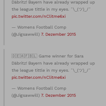
Däbritz! Bayern have already wrapped up
the league tittle in my eyes. ¯\_(ツ)_/¯
pic.twitter.com/nClitme6xi
— Womens Football Comp
(@Jigsawwill)
7. Dezember 2015
🇩🇪🇦️🇫️🇧️🇱️ Game winner for Sara
Däbritz! Bayern have already wrapped up
the league tittle in my eyes. ¯\_(ツ)_/¯
pic.twitter.com/nClitme6xi
— Womens Football Comp
(@Jigsawwill)
7. Dezember 2015