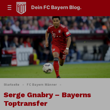
Dein FC Bayern Blog.
Startseite
»
FC Bayern Männer
»
Serge Gnabry – Bayerns
Toptransfer