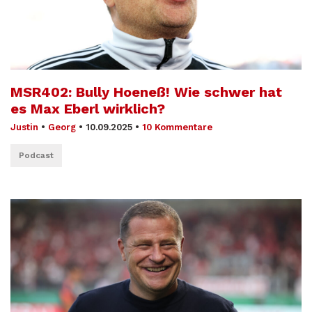
MSR402: Bully Hoeneß! Wie schwer hat
es Max Eberl wirklich?
Justin
•
Georg
•
10.09.2025
•
10 Kommentare
Podcast