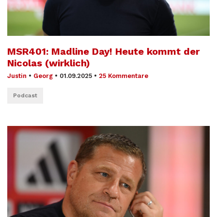
MSR401: Madline Day! Heute kommt der
Nicolas (wirklich)
Justin
•
Georg
•
01.09.2025
•
25 Kommentare
Podcast