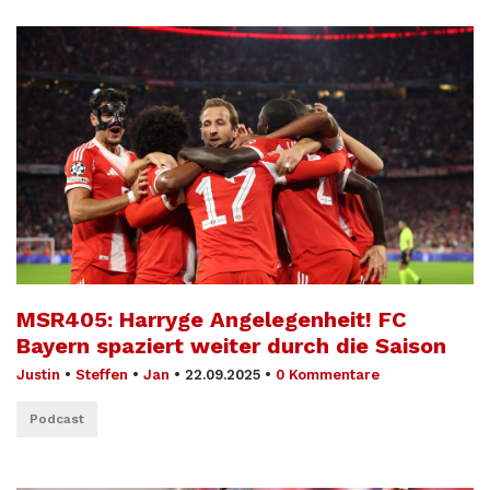
MSR405: Harryge Angelegenheit! FC
Bayern spaziert weiter durch die Saison
Justin
•
Steffen
•
Jan
•
22.09.2025
•
0 Kommentare
Podcast