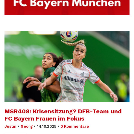
MSR408: Krisensitzung? DFB-Team und
FC Bayern Frauen im Fokus
Justin
•
Georg
•
14.10.2025
•
0 Kommentare