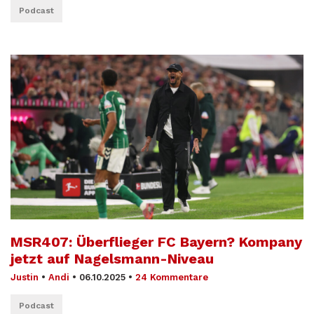
Podcast
MSR407: Überflieger FC Bayern? Kompany
jetzt auf Nagelsmann-Niveau
Justin
•
Andi
•
06.10.2025
•
24 Kommentare
Podcast