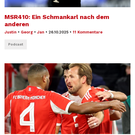
MSR410: Ein Schmankarl nach dem
anderen
Justin
•
Georg
•
Jan
•
26.10.2025
•
11 Kommentare
Podcast