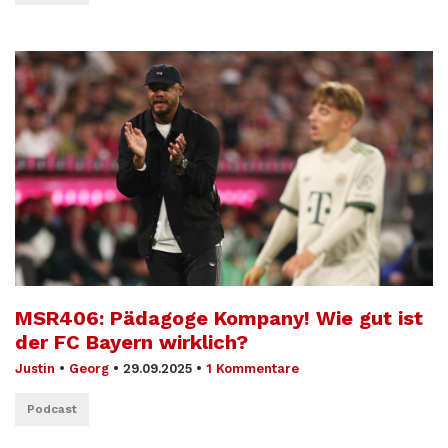
MSR406: Pädagoge Kompany! Wie gut ist
der FC Bayern wirklich?
Justin
•
Georg
•
29.09.2025
•
1 Kommentare
Podcast