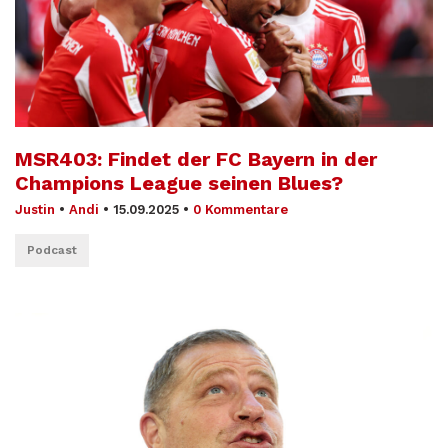
MSR403: Findet der FC Bayern in der
Champions League seinen Blues?
Justin
•
Andi
•
15.09.2025
•
0 Kommentare
Podcast