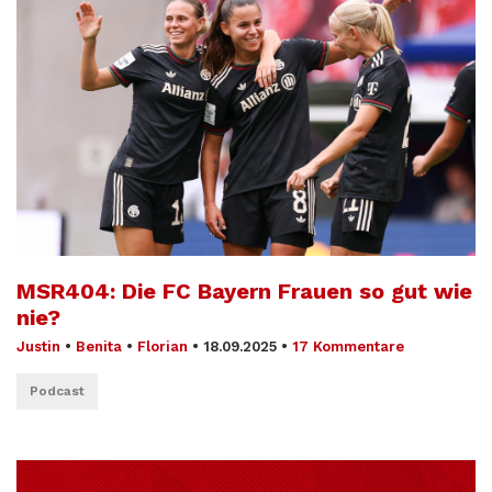
MSR404: Die FC Bayern Frauen so gut wie
nie?
Justin
•
Benita
•
Florian
•
18.09.2025
•
17 Kommentare
Podcast