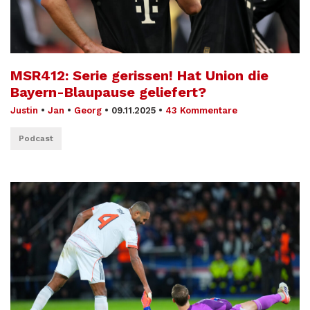
MSR412: Serie gerissen! Hat Union die
Bayern-Blaupause geliefert?
Justin
•
Jan
•
Georg
•
09.11.2025
•
43 Kommentare
Podcast