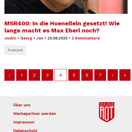
MSR400: In die Hoeneßeln gesetzt! Wie
lange macht es Max Eberl noch?
Justin
•
Georg
•
Jan
•
25.08.2025
•
2 Kommentare
Podcast
‹
1
2
3
4
5
6
7
›
»
Über uns
Werbepartner werden
Impressum
Datenschutz