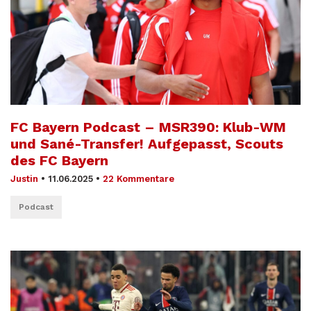
FC Bayern Podcast – MSR390: Klub-WM
und Sané-Transfer! Aufgepasst, Scouts
des FC Bayern
Justin
•
11.06.2025
•
22 Kommentare
Podcast