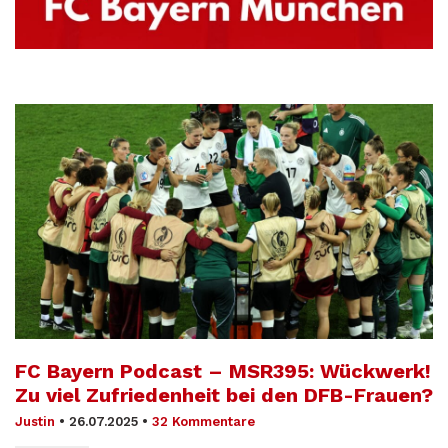
FC Bayern Podcast – MSR395: Wückwerk!
Zu viel Zufriedenheit bei den DFB-Frauen?
Justin
•
26.07.2025
•
32 Kommentare