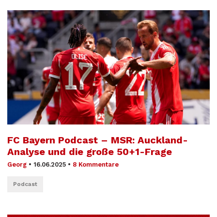
FC Bayern Podcast – MSR: Auckland-
Analyse und die große 50+1-Frage
Georg
•
16.06.2025
•
8 Kommentare
Podcast