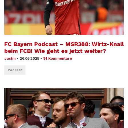
FC Bayern Podcast – MSR388: Wirtz-Knall
beim FCB! Wie geht es jetzt weiter?
Justin
•
26.05.2025
•
91 Kommentare
Podcast