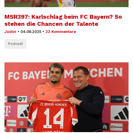
MSR397: Karlschlag beim FC Bayern? So
stehen die Chancen der Talente
Justin
•
04.08.2025
•
22 Kommentare
Podcast