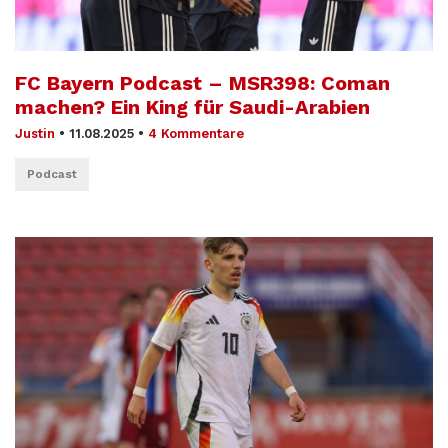
FC Bayern Podcast – MSR398: Coman
machen? Ein King für Saudi-Arabien
Justin
•
11.08.2025
•
4 Kommentare
Podcast