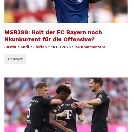
MSR399: Holt der FC Bayern noch
Nkunkurrent für die Offensive?
Justin
•
Andi
•
Florian
•
18.08.2025
•
24 Kommentare
Podcast