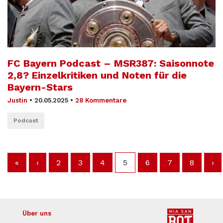
FC Bayern Podcast – MSR387: Saisonnote
2,8? Einzelkritiken und Noten für die
Bayern-Stars
Justin
•
20.05.2025
•
28 Kommentare
Podcast
«
‹
2
3
4
5
6
7
8
›
Über uns