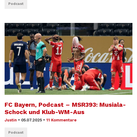
Podcast
FC Bayern, Podcast – MSR393: Musiala-
Schock und Klub-WM-Aus
Justin
•
05.07.2025
•
11 Kommentare
Podcast