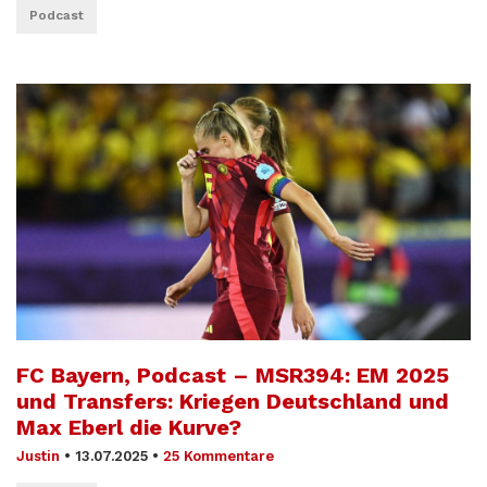
Podcast
FC Bayern, Podcast – MSR394: EM 2025
und Transfers: Kriegen Deutschland und
Max Eberl die Kurve?
Justin
•
13.07.2025
•
25 Kommentare