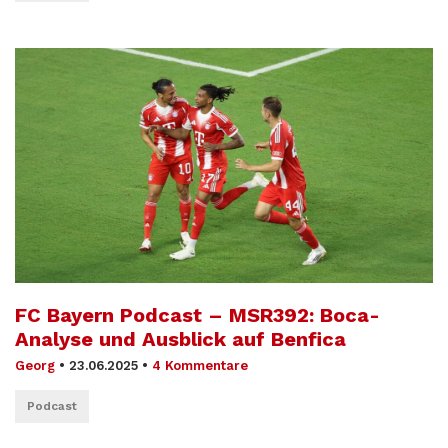
FC Bayern Podcast – MSR392: Boca-
Analyse und Ausblick auf Benfica
Georg
•
23.06.2025
•
4 Kommentare
Podcast