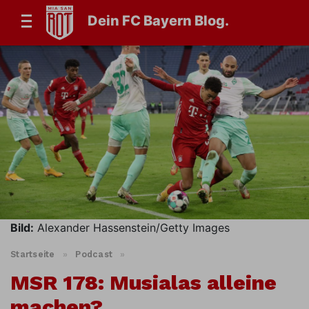
Dein FC Bayern Blog.
Bild:
Alexander Hassenstein/Getty Images
Startseite
»
Podcast
»
MSR 178: Musialas alleine
machen?