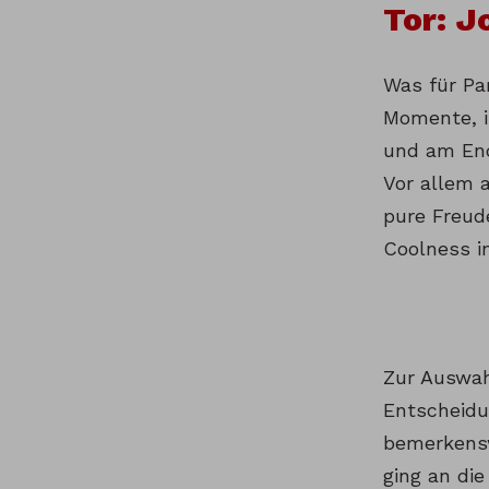
Tor: J
Was für Pa
Momente, i
und am End
Vor allem a
pure Freud
Coolness i
Zur Auswah
Entscheidu
bemerkensw
ging an di