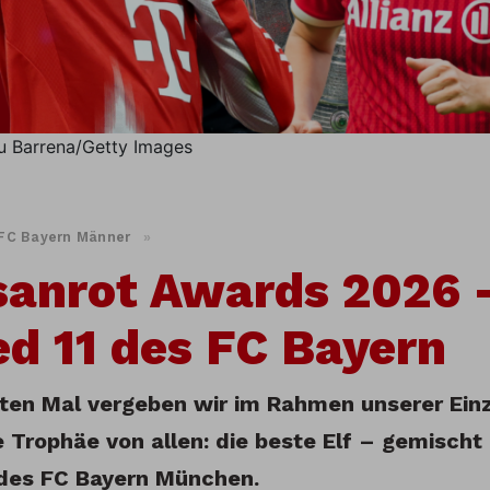
au Barrena/Getty Images
FC Bayern Männer
»
anrot Awards 2026 –
d 11 des FC Bayern
en Mal vergeben wir im Rahmen unserer Ein
te Trophäe von allen: die beste Elf – gemisch
des FC Bayern München.