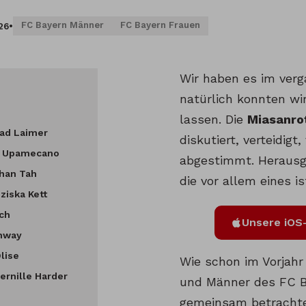
FC Bayern Männer
FC Bayern Frauen
26
•
Wir haben es im ver
natürlich konnten wi
lassen. Die
Miasanro
rad Laimer
diskutiert, verteidig
ot Upamecano
abgestimmt. Herausg
than Tah
die vor allem eines is
ziska Kett
ch
Unsere iOS-
anway
lise
Wie schon im Vorjahr
Pernille Harder
und Männer des FC 
gemeinsam betrachte