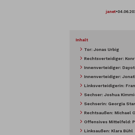
janet
•
04.06.20
Inhalt
Tor: Jonas Urbig
Rechtsverteidiger: Kon
Innenverteidiger: Day
Innenverteidiger: Jona
Linksverteidigerin: Fran
Sechser: Joshua Kimmi
Sechserin: Georgia St
Rechtsaußen: Michael O
Offensives Mittelfeld: 
Linksaußen: Klara Bühl