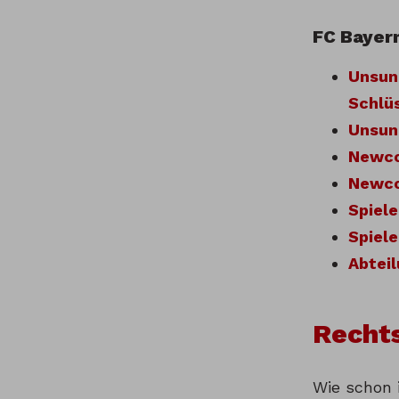
FC Bayer
Unsung
Schlüs
Unsung
Newco
Newcom
Spiele
Spiele
Abteil
Rechts
Wie schon i