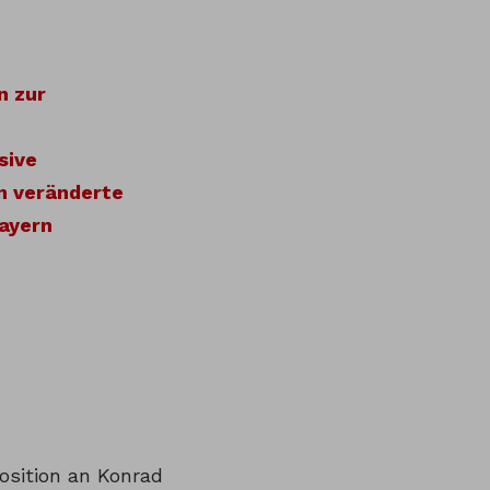
n zur
sive
n veränderte
Bayern
osition an Konrad