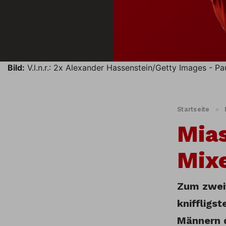
Bild:
V.l.n.r.: 2x Alexander Hassenstein/Getty Images - P
Startseite
»
Mias
Mixe
Zum zweit
kniffligs
Männern 