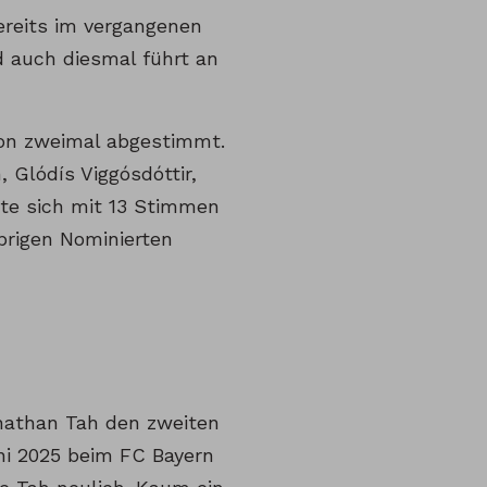
reits im vergangenen
nd auch diesmal führt an
tion zweimal abgestimmt.
Glódís Viggósdóttir,
zte sich mit 13 Stimmen
übrigen Nominierten
nathan Tah den zweiten
uni 2025 beim FC Bayern