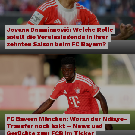
Jovana Damnjanović: Welche Rolle
spielt die Vereinslegende in ihrer
zehnten Saison beim FC Bayern?
FC Bayern München: Woran der Ndiaye-
Transfer noch hakt – News und
Gerüchte zum FCB im Ticker