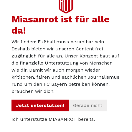
gewinnbringend einzusetzen.
Miasanrot ist für alle
da!
LucaT
03.06.2026
Wir finden: Fußball muss bezahlbar sein.
Ein Marmoush wird er glaube ich nicht. Gestehe dass ich
Deshalb bieten wir unseren Content frei
den Spieler nicht wirklich einschätzen kann.
zugänglich für alle an. Unser Konzept baut auf
die finanzielle Unterstützung von Menschen
Dennoch wären Lösung/en auf LA und MS deutlich
wie dir. Damit wir auch morgen wieder
wichtiger mE als ein Ersatz für Gueerero/Goretzka,
kritischen, fairen und sachlichen Journalismus
rund um den FC Bayern betreiben können,
zumal wir ja LEIDER mit Gnabry verlängert haben.
brauchen wir dich!
Jetzt unterstützen!
Gerade nicht
Reunion
03.06.2026
Ich unterstütze MIASANROT bereits.
Vielen Dank für den informativen Artikel! Mir sagte