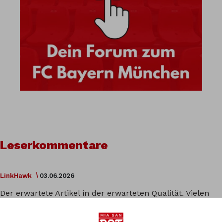
Leserkommentare
LinkHawk
03.06.2026
Der erwartete Artikel in der erwarteten Qualität. Vielen
Dank!
Ich vertraue Kompany, den Spieler, falls er kommt,