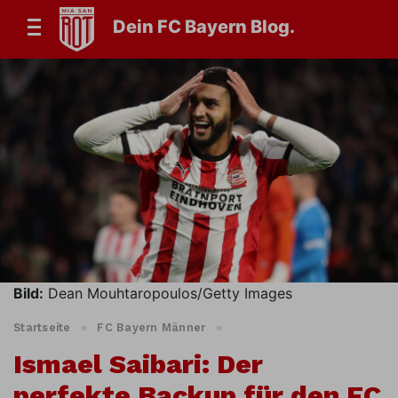
Dein FC Bayern Blog.
Bild:
Dean Mouhtaropoulos/Getty Images
Startseite
»
FC Bayern Männer
»
Ismael Saibari: Der
perfekte Backup für den FC