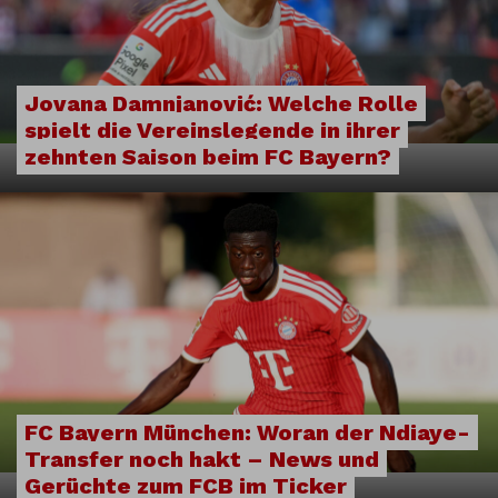
Jovana Damnjanović: Welche Rolle
spielt die Vereinslegende in ihrer
zehnten Saison beim FC Bayern?
FC Bayern München: Woran der Ndiaye-
Transfer noch hakt – News und
Gerüchte zum FCB im Ticker