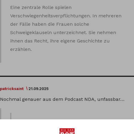
Eine zentrale Rolle spielen
Verschwiegenheitsverpflichtungen. In mehreren
der Fälle haben die Frauen solche
Schweigeklauseln unterzeichnet. Sie nehmen
ihnen das Recht, ihre eigene Geschichte zu
erzählen.
patricksaint
21.09.2025
Nochmal genauer aus dem Podcast NDA, unfassbar…
In diesem Sommer wird der Prozess neu
verhandelt. Der Boateng streitet ab