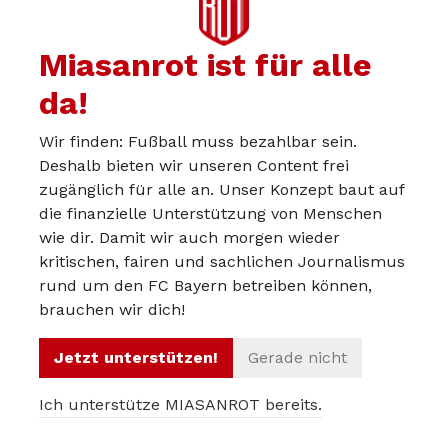
Sherin S. jemals Gewalt angetan zu
haben Die Anwälte von Boateng sagen
Miasanrot ist für alle
vor Gericht, ihr Mandant würde nichts
da!
außer einem Freispruch akzeptieren.
Wir finden: Fußball muss bezahlbar sein.
Deshalb bieten wir unseren Content frei
Ich habe den Prozess in München im
zugänglich für alle an. Unser Konzept baut auf
die finanzielle Unterstützung von Menschen
Herbst 2022 als Journalistin begleitet.
wie dir. Damit wir auch morgen wieder
Während Sherin S. befragt wird, sitze ich
kritischen, fairen und sachlichen Journalismus
vor Ort im Gericht. Boateng verweigert
rund um den FC Bayern betreiben können,
die Aussage. Das ist sein Recht als
brauchen wir dich!
Angeklagter, er schweigt. Sherin S. muss
aussagen, weil sie Opfer und damit
Jetzt unterstützen!
Gerade nicht
Zeugin ist. Sherin S. muss Fragen
Ich unterstütze MIASANROT bereits.
beantworten von der Staatsanwaltschaft,
der Verteidigung, dem Richter.