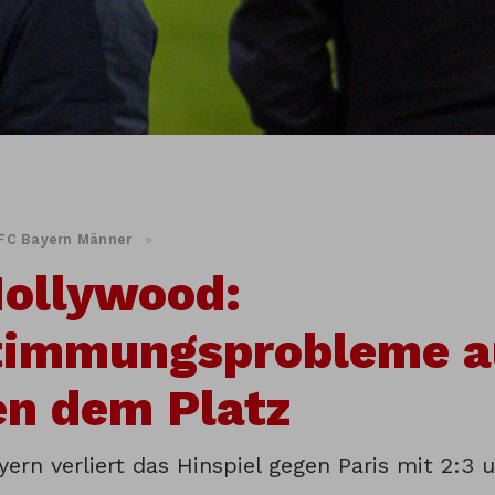
FC Bayern Männer
»
Hollywood:
timmungsprobleme a
n dem Platz
ern verliert das Hinspiel gegen Paris mit 2:3 u