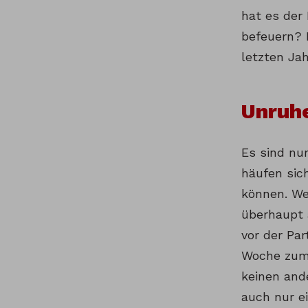
hat es der 
befeuern? 
letzten Jah
Unruh
Es sind nur
häufen sic
können. We
überhaupt 
vor der Pa
Woche zum 
keinen and
auch nur ei