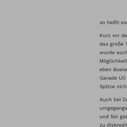
so heißt e
Kurz vor d
das große 
wurde auch 
Möglichkei
eben Boate
Gerade Uli
Spitze nich
Auch bei D
umgegangen
und fair g
zu diskredi