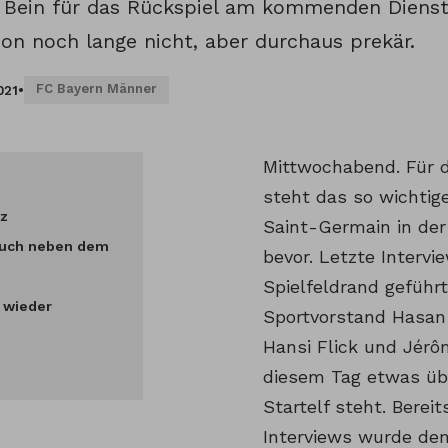
n Bein für das Rückspiel am kommenden Dienst
ion noch lange nicht, aber durchaus prekär.
FC Bayern Männer
021
•
Mittwochabend. Für 
steht das so wichtige
z
Saint-Germain in der
uch neben dem
bevor. Letzte Interv
Spielfeldrand geführt
 wieder
Sportvorstand Hasan 
Hansi Flick und Jérô
diesem Tag etwas übe
Startelf steht. Bereit
Interviews wurde de