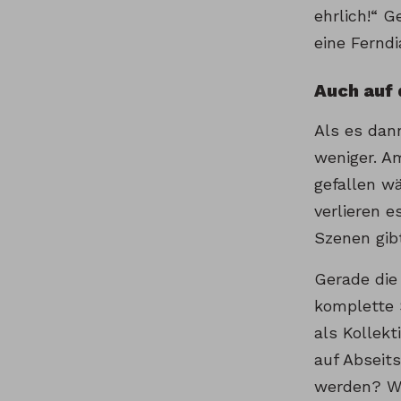
ehrlich!“ G
eine Ferndi
Auch auf
Als es dan
weniger. Am
gefallen wä
verlieren 
Szenen gib
Gerade die
komplette S
als Kollekt
auf Abseit
werden? Wa