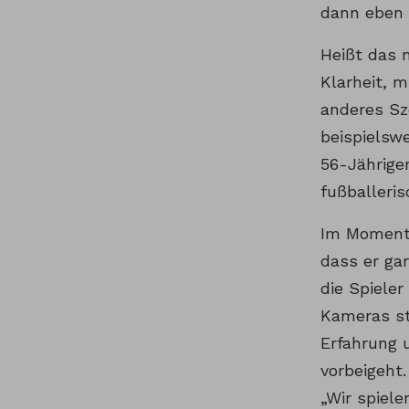
dann eben 
Heißt das n
Klarheit, m
anderes Sze
beispielsw
56-Jährigen
fußballeris
Im Moment 
dass er ga
die Spiele
Kameras st
Erfahrung 
vorbeigeht
„Wir spiele