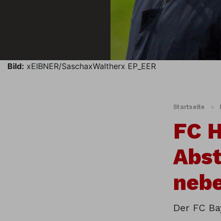
Bild:
xEIBNER/SaschaxWaltherx EP_EER
Startseite
»
FC 
Abs
nebe
Der FC Bay