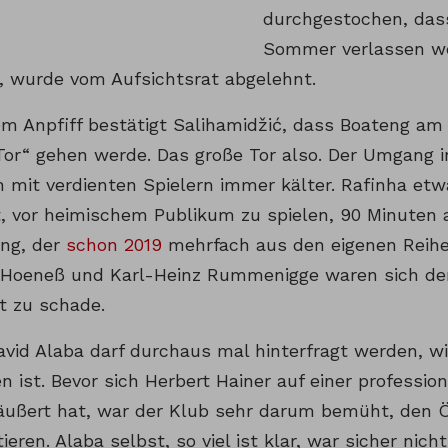
durchgestochen, das
Sommer verlassen we
s, wurde vom Aufsichtsrat abgelehnt.
em Anpfiff bestätigt Salihamidžić, dass Boateng am
Tor“ gehen werde. Das große Tor also. Der Umgang i
mit verdienten Spielern immer kälter. Rafinha etwa
t, vor heimischem Publikum zu spielen, 90 Minuten 
ng, der
schon 2019
mehrfach aus den eigenen Reih
 Hoeneß und Karl-Heinz Rummenigge waren sich der
t zu schade.
avid Alaba darf durchaus mal hinterfragt werden, w
 ist. Bevor sich Herbert Hainer auf einer professio
eäußert hat, war der Klub sehr darum bemüht, den Ö
tieren. Alaba selbst, so viel ist klar, war sicher nic