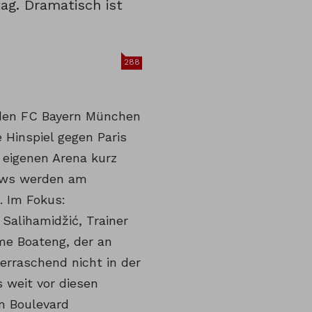
ag. Dramatisch ist
288
den FC Bayern München
 Hinspiel gegen Paris
 eigenen Arena kurz
iews werden am
. Im Fokus:
Salihamidžić, Trainer
me Boateng, der an
rraschend nicht in der
s weit vor diesen
m Boulevard