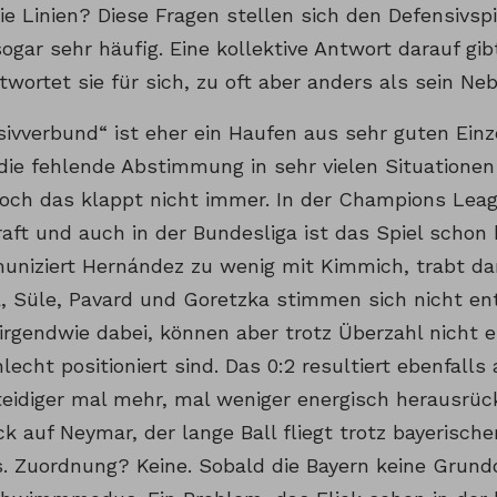
ie Linien? Diese Fragen stellen sich den Defensivsp
sogar sehr häufig. Eine kollektive Antwort darauf gib
twortet sie für sich, zu oft aber anders als sein N
ivverbund“ ist eher ein Haufen aus sehr guten Einze
 die fehlende Abstimmung in sehr vielen Situationen
och das klappt nicht immer. In der Champions Leag
raft und auch in der Bundesliga ist das Spiel schon
uniziert Hernández zu wenig mit Kimmich, trabt dan
, Süle, Pavard und Goretzka stimmen sich nicht en
irgendwie dabei, können aber trotz Überzahl nicht e
hlecht positioniert sind. Das 0:2 resultiert ebenfalls 
rteidiger mal mehr, mal weniger energisch herausr
k auf Neymar, der lange Ball fliegt trotz bayerische
. Zuordnung? Keine. Sobald die Bayern keine Grund