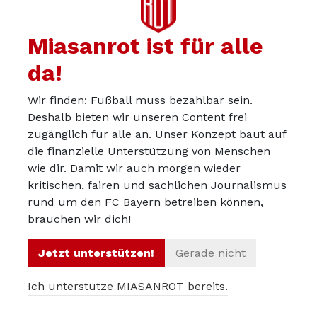
Ich hoffe, wir kommen mit dieser Präzisierung vielleicht
halbwegs zusammen.
Miasanrot ist für alle
da!
Wir finden: Fußball muss bezahlbar sein.
Fussballer
15.03.2024
Deshalb bieten wir unseren Content frei
Ja stimmt, aber leider sind einige im Kader nicht
zugänglich für alle an. Unser Konzept baut auf
„bayernlike“. Aber grundsätzlich hast du natürlich recht.
die finanzielle Unterstützung von Menschen
wie dir. Damit wir auch morgen wieder
kritischen, fairen und sachlichen Journalismus
rund um den FC Bayern betreiben können,
brauchen wir dich!
mags
15.03.2024
Ich habe keine Zweifel, dass wir zusammenkommen. Mir
Jetzt unterstützen!
Gerade nicht
geht es nur darum, dass hier davon ausgegangen wird,
dass wir in der CL sowieso keine Chance haben und das
Ich unterstütze MIASANROT bereits.
sehe ich überhaupt nicht so. Jedes Spiel muss erst