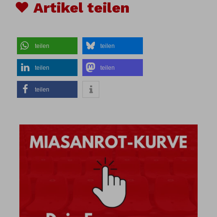
♥ Artikel teilen
teilen
teilen
teilen
teilen
teilen