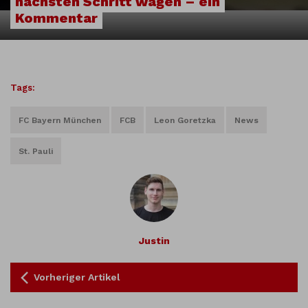
nächsten Schritt wagen – ein
Kommentar
Tags:
FC Bayern München
FCB
Leon Goretzka
News
St. Pauli
Justin
Vorheriger Artikel