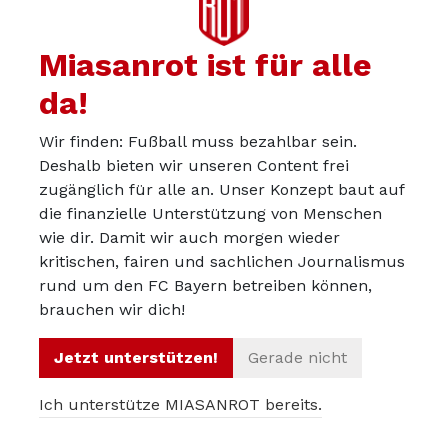
Kontrolle nicht gut aufgehoben ist.
Bin gespannt wie es mit ihm weiter geht…
Miasanrot ist für alle
da!
JOP
10.11.2024
Wir finden: Fußball muss bezahlbar sein.
Deshalb bieten wir unseren Content frei
Alex:
zugänglich für alle an. Unser Konzept baut auf
die finanzielle Unterstützung von Menschen
Offensiv sieht es dagegen eher mau aus. Die beiden
wie dir. Damit wir auch morgen wieder
letzten Ergebnisse von zweimal 1:0 in Folge lassen die
kritischen, fairen und sachlichen Journalismus
Offensivarbeit der Bayern schlechter aussehen, als sie
rund um den FC Bayern betreiben können,
ist (an Abschlüssen mangelte es in beiden Spielen
brauchen wir dich!
nicht), aber die Lässigkeit, mit der die Bayern ihre
Jetzt unterstützen!
Gerade nicht
Chancen ausspielen, nach dem Motto: „Macht nichts,
wenn wir diese Chance nicht nutzen, die nächste
Ich unterstütze MIASANROT bereits.
kommt gleich“, ist frustrierend. Das ist eine
Entwicklung, die ich schon länger beobachte als nur