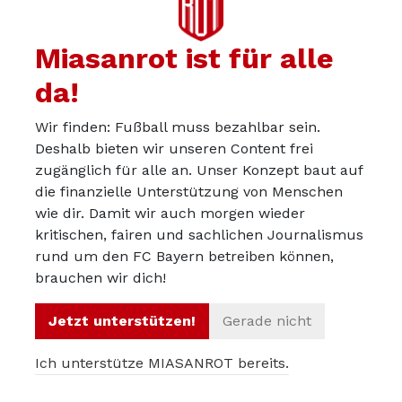
Armaster
06.07.2026
Dann könnte man halt nicht so gut Investoren ans Land
Miasanrot ist für alle
ziehen. Und es würden ja nur noch mehr Spielerinnen
da!
gehen.
Wir finden: Fußball muss bezahlbar sein.
Deshalb bieten wir unseren Content frei
zugänglich für alle an. Unser Konzept baut auf
maestroflave
06.07.2026
die finanzielle Unterstützung von Menschen
wie dir. Damit wir auch morgen wieder
Aber die Spielerinnen merken das doch, siehe Frankfurt.
kritischen, fairen und sachlichen Journalismus
Du wirst dadurch die nächsten 2 Jahre kein gewinn
rund um den FC Bayern betreiben können,
machne, aber danach wieder Jahre zum Rebuild
brauchen wir dich!
brauchen
Jetzt unterstützen!
Gerade nicht
Ich unterstütze MIASANROT bereits.
Armaster
06.07.2026