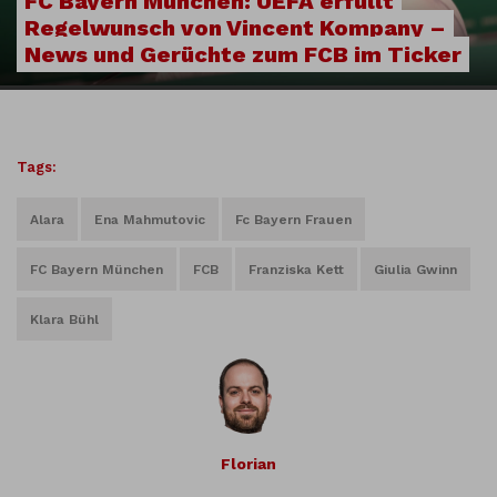
FC Bayern München: UEFA erfüllt
Regelwunsch von Vincent Kompany –
News und Gerüchte zum FCB im Ticker
Tags:
Alara
Ena Mahmutovic
Fc Bayern Frauen
FC Bayern München
FCB
Franziska Kett
Giulia Gwinn
Klara Bühl
Florian