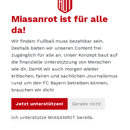
Definitiv ist der Vorstand und insbesondere der
Aufsichtsrat des FC Bayern zu männlich besetzt.
Miasanrot ist für alle
da!
Ich vermute allerdings, dass nicht allein die Qualität der
Arbeit, sondern zu einem großen Teil auch der
Wir finden: Fußball muss bezahlbar sein.
verantwortete Umsatz ausschlaggebend für die Berufung
Deshalb bieten wir unseren Content frei
in den Vorstand sind. Das macht auch insofern Sinn, weil
zugänglich für alle an. Unser Konzept baut auf
vermutlich - korrigiert mich, falls ich mich irre - auch ein
die finanzielle Unterstützung von Menschen
Stimmrecht mit der Einberufung in den Vorstand
wie dir. Damit wir auch morgen wieder
kritischen, fairen und sachlichen Journalismus
einhergeht.
rund um den FC Bayern betreiben können,
Hypothetisch gesprochen könnte das bedeuten, dass die
brauchen wir dich!
Vorständ:innen für Bereiche <10 Mio. EUR (z.B. Frauen,
Jetzt unterstützen!
Gerade nicht
Jugend, etc.) Entscheidungen für den Männerbereich
(Umsatz >900 Mio. EUR) blockieren könnten.
Ich unterstütze MIASANROT bereits.
Zumindest denke ich, dass das die Sicht der FC Bayern