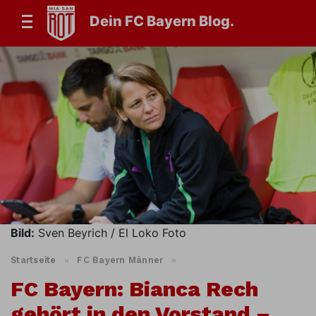
Dein FC Bayern Blog.
Bild:
Sven Beyrich / El Loko Foto
Startseite
»
FC Bayern Männer
»
FC Bayern: Bianca Rech
gehört in den Vorstand –