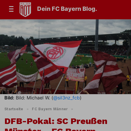
Dein FC Bayern Blog.
Bild:
Bild: Michael W. (
@sil3nz_fcb
)
Startseite
»
FC Bayern Männer
»
DFB-Pokal: SC Preußen