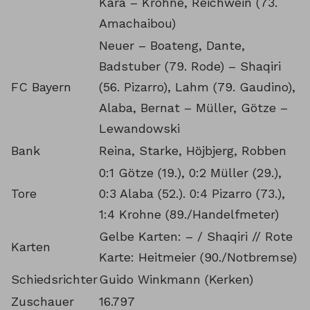
Kara – Krohne, Reichwein (73.
Amachaibou)
Neuer – Boateng, Dante,
Badstuber (79. Rode) – Shaqiri
FC Bayern
(56. Pizarro), Lahm (79. Gaudino),
Alaba, Bernat – Müller, Götze –
Lewandowski
Bank
Reina, Starke, Höjbjerg, Robben
0:1 Götze (19.), 0:2 Müller (29.),
Tore
0:3 Alaba (52.). 0:4 Pizarro (73.),
1:4 Krohne (89./Handelfmeter)
Gelbe Karten: – / Shaqiri // Rote
Karten
Karte: Heitmeier (90./Notbremse)
Schiedsrichter
Guido Winkmann (Kerken)
Zuschauer
16.797