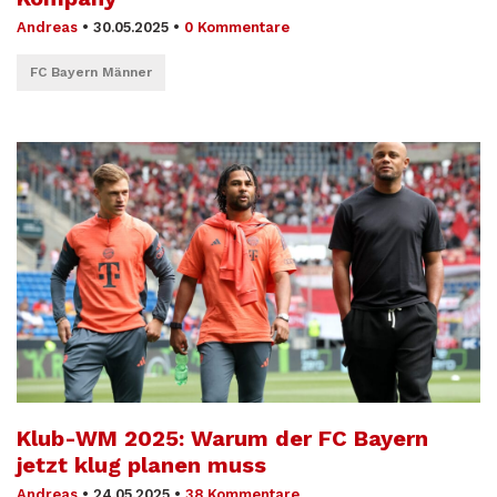
Andreas
•
30.05.2025
•
0 Kommentare
FC Bayern Männer
Klub-WM 2025: Warum der FC Bayern
jetzt klug planen muss
Andreas
•
24.05.2025
•
38 Kommentare