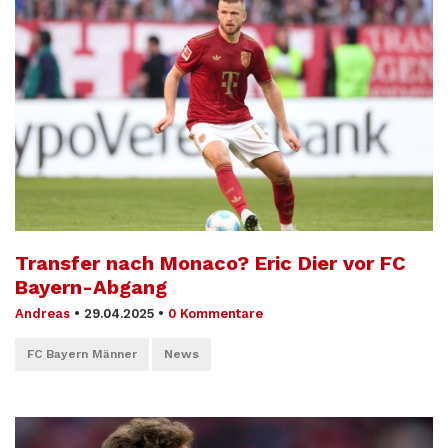
Transfer nach Monaco? Eric Dier vor FC
Bayern-Abgang
Andreas
•
29.04.2025
•
0 Kommentare
FC Bayern Männer
News