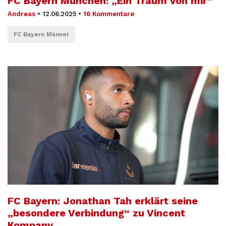
FC Bayern München: „Ein Traum von mir“
Andreas
•
12.06.2025
•
16 Kommentare
FC Bayern Männer
FC Bayern: Jonathan Tah erklärt seine
„besondere Verbindung“ zu Vincent
Kompany