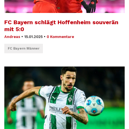
FC Bayern schlägt Hoffenheim souverän
mit 5:0
Andreas
•
15.01.2025
•
0 Kommentare
FC Bayern Männer