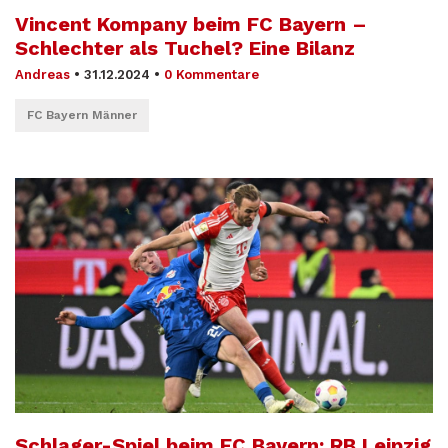
Vincent Kompany beim FC Bayern –
Schlechter als Tuchel? Eine Bilanz
Andreas
•
31.12.2024
•
0 Kommentare
FC Bayern Männer
Schlager-Spiel beim FC Bayern: RB Leipzig