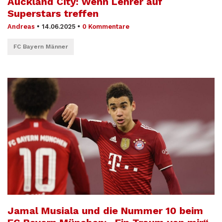
Auckland City: Wenn Lehrer auf
Superstars treffen
Andreas
•
14.06.2025
•
0 Kommentare
FC Bayern Männer
Jamal Musiala und die Nummer 10 beim