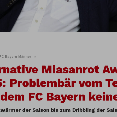
FC Bayern Männer
»
rnative Miasanrot A
: Problembär vom T
 dem FC Bayern kein
ärmer der Saison bis zum Dribbling der Sai