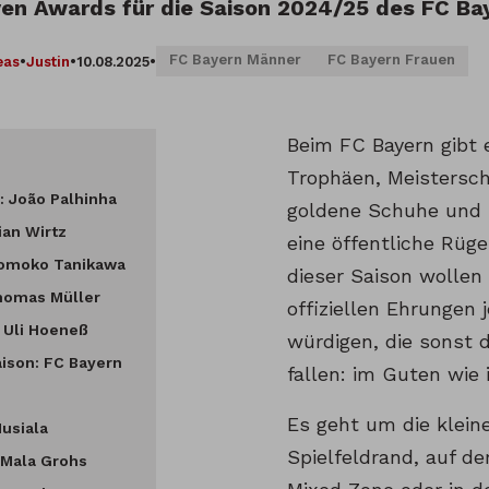
ven Awards für die Saison 2024/25 des FC Ba
FC Bayern Männer
FC Bayern Frauen
eas
•
Justin
•
10.08.2025
•
Beim FC Bayern gibt e
Trophäen, Meistersch
 João Palhinha
goldene Schuhe und 
rian Wirtz
eine öffentliche Rüge
Momoko Tanikawa
dieser Saison wollen 
Thomas Müller
offiziellen Ehrungen 
 Uli Hoeneß
würdigen, die sonst 
aison: FC Bayern
fallen: im Guten wie
Es geht um die klei
usiala
Spielfeldrand, auf de
 Mala Grohs