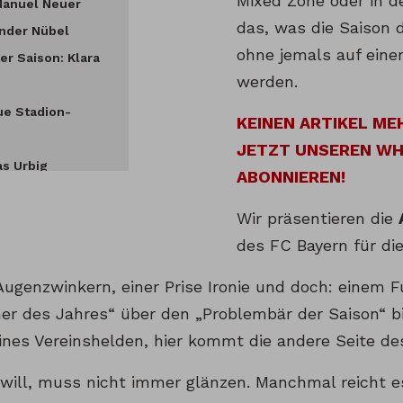
Mixed Zone oder in d
Manuel Neuer
das, was die Saison 
ander Nübel
ohne jemals auf einem
er Saison: Klara
werden.
ue Stadion-
KEINEN ARTIKEL ME
JETZT UNSEREN W
as Urbig
ABONNIEREN!
exander Straus
Wir präsentieren die
des FC Bayern für di
Augenzwinkern, einer Prise Ironie und doch: einem 
r des Jahres“ über den „Problembär der Saison“ bi
ines Vereinshelden, hier kommt die andere Seite de
 will, muss nicht immer glänzen. Manchmal reicht e