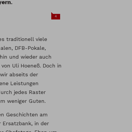
yern.
4
s traditionell viele
alen, DFB-Pokale,
hin und wieder auch
 von Uli Hoeneß. Doch in
wir abseits der
jene Leistungen
durch jedes Raster
 im weniger Guten.
nen Geschichten am
r Ersatzbank, in der