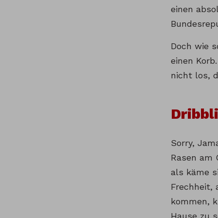
einen abso
Bundesrepu
Doch wie s
einen Korb
nicht los, 
Dribbl
Sorry, Jam
Rasen am C
als käme s
Frechheit, 
kommen, ku
Hause zu s