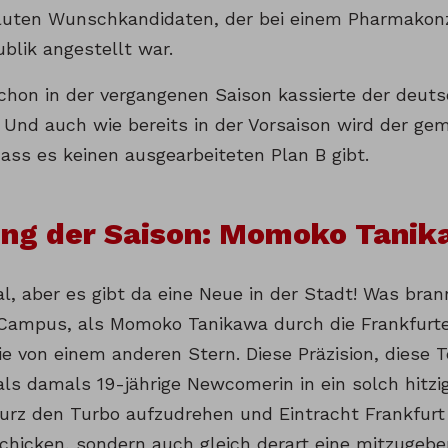
luten Wunschkandidaten, der bei einem Pharmakon
blik angestellt war.
chon in der vergangenen Saison kassierte der deut
. Und auch wie bereits in der Vorsaison wird der ge
dass es keinen ausgearbeiteten Plan B gibt.
ing der Saison: Momoko Tani
al, aber es gibt da eine Neue in der Stadt! Was bra
ampus, als Momoko Tanikawa durch die Frankfurter
ie von einem anderen Stern. Diese Präzision, diese 
als damals 19-jährige Newcomerin in ein solch hitzi
rz den Turbo aufzudrehen und Eintracht Frankfurt 
chicken, sondern auch gleich derart eine mitzugebe