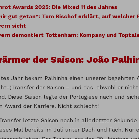
rot Awards 2025: Die Mixed 11 des Jahres
ir gut getan“: Tom Bischof erklärt, auf welcher P
ern sieht
yern demontiert Tottenham: Kompany und Toptale
ärmer der Saison: João Palhi
tztes Jahr bekam Palhinha einen unserer begehrten
icht-)Transfer der Saison – und das, obwohl er nich
nd. Diese Saison legte der Portugiese nach und sich
n Award der Karriere. Nicht schlecht!
Transfer letzte Saison noch in allerletzter Sekunde
ieses Mal bereits im Juli unter Dach und Fach. Nur 
eingeschlichen: Der Trainer, der den 30-Jährigen un