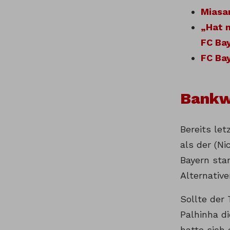
Miasan
„Hat m
FC Bay
FC Ba
Bankw
Bereits le
als der (N
Bayern sta
Alternative
Sollte der 
Palhinha d
hatte sich 