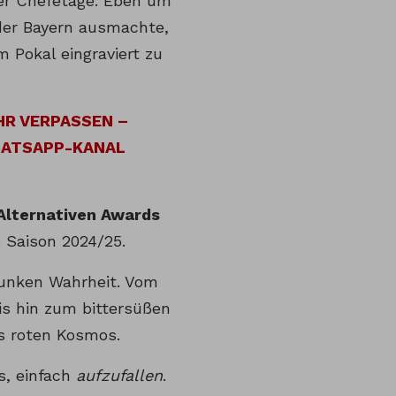
er Chefetage. Eben um
der Bayern ausmachte,
 Pokal eingraviert zu
HR VERPASSEN –
HATSAPP-KANAL
Alternativen Awards
e Saison 2024/25.
Funken Wahrheit. Vom
s hin zum bittersüßen
s roten Kosmos.
s, einfach
aufzufallen
.