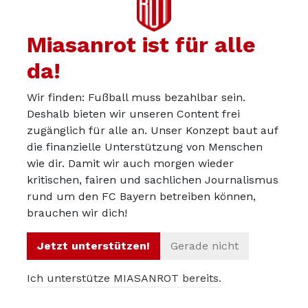
des Transfers.
Ein nennenswerter Teil der Kritik liegt glaube ich daran,
Miasanrot ist für alle
dass mit Mané und Palhinha zwei vergleichbar alte
Zugänge aus der Premier League krass geflopt sind. Bei
da!
beiden war das Grundproblem aber, dass wir sie als
Wir finden: Fußball muss bezahlbar sein.
Spieler gar nicht wirklich benötigt haben-unabhängig
Deshalb bieten wir unseren Content frei
vom Alter. Lewandowski wurde nach seinem Abgang mit
zugänglich für alle an. Unser Konzept baut auf
Tel und Mané mit zwei athletischen, schnellen Stürmern
die finanzielle Unterstützung von Menschen
begegnet, die am stärksten sind, wenn sie in die Tiefe
wie dir. Damit wir auch morgen wieder
geschickt werden. Hätte klappen können, wenn
kritischen, fairen und sachlichen Journalismus
Lewandowski einfach nur ein Abschlussstürmer gewesen
rund um den FC Bayern betreiben können,
brauchen wir dich!
wäre. Aber er war viel mehr als das: als Wandspieler, der
lange Bälle fest macht und mit sehr guten Pässen
Jetzt unterstützen!
Gerade nicht
weiterspielt war er zusätzlich der wichtigste
Spielgestalter im letzten Drittel. Die verpflichteten Tel
Ich unterstütze MIASANROT bereits.
und Mané waren den noch vorhandenen Offensivspielern