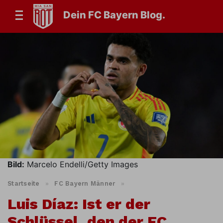
Dein FC Bayern Blog.
Bild:
Marcelo Endelli/Getty Images
Startseite
»
FC Bayern Männer
»
Luis Díaz: Ist er der
Schlüssel, den der FC