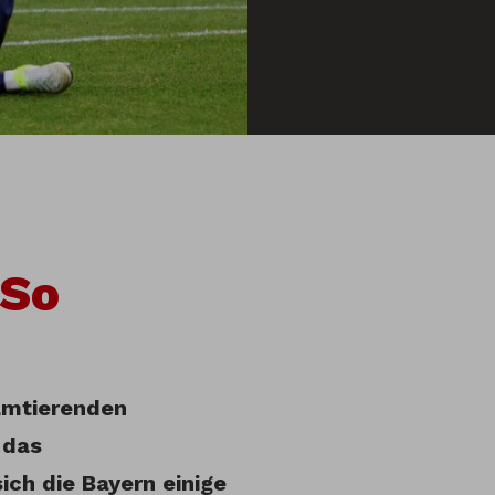
 So
 amtierenden
 das
ich die Bayern einige