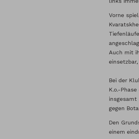
links immer
Vorne spiel
Kvaratskhe
Tiefenläuf
angeschlag
Auch mit ih
einsetzbar
Bei der Kl
K.o.-Phase
insgesamt s
gegen Bota
Den Grunds
einem eind