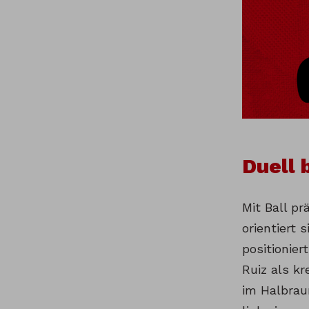
Duell 
Mit Ball pr
orientiert 
positionier
Ruiz als kr
im Halbrau