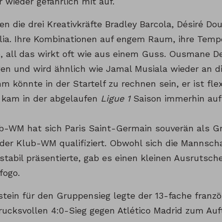
 wieder gefährlich mit auf.
en die drei Kreativkräfte Bradley Barcola, Désiré D
lia. Ihre Kombinationen auf engem Raum, ihre Temp
e, all das wirkt oft wie aus einem Guss. Ousmane D
en und wird ähnlich wie Jamal Musiala wieder an die
m könnte in der Startelf zu rechnen sein, er ist flex
, kam in der abgelaufen
Ligue 1
Saison immerhin auf 
ub-WM hat sich Paris Saint-Germain souverän als Gr
 der Klub-WM qualifiziert. Obwohl sich die Mannscha
tabil präsentierte, gab es einen kleinen Ausrutsche
fogo.
tein für den Gruppensieg legte der 13-fache franzö
rucksvollen 4:0-Sieg gegen Atlético Madrid zum Au