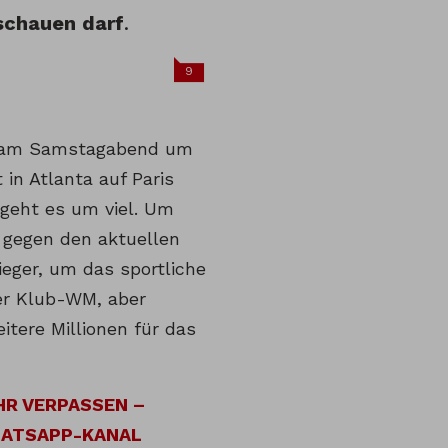
bschauen darf
.
9
 am Samstagabend um
 in Atlanta auf Paris
 geht es um viel. Um
l gegen den aktuellen
eger, um das sportliche
r Klub-WM, aber
itere Millionen für das
HR VERPASSEN –
HATSAPP-KANAL