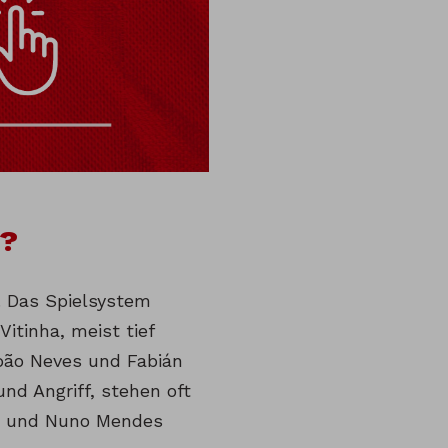
k?
t. Das Spielsystem
Vitinha, meist tief
 João Neves und Fabián
nd Angriff, stehen oft
ts und Nuno Mendes