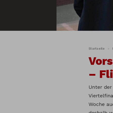
Startseite
»
Vors
– Fl
Unter der
Viertelfin
Woche auc
deshalb w