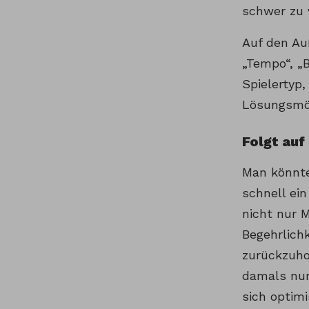
schwer zu v
Auf den Au
„Tempo“, „
Spielertyp,
Lösungsmög
Folgt auf
Man könnte
schnell ein
nicht nur M
Begehrlich
zurückzuho
damals nur
sich optim