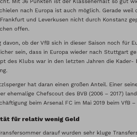
cht. Mit 36 Punkten ist der Klassenerhalt so gut wi
chielen nach Europa ist auch möglich. Gerade weil 
Frankfurt und Leverkusen nicht durch Konstanz gepr
chen offen.
davon, ob der VfB sich in dieser Saison noch für Eu
icher sein, dass in Europa wieder nach Stuttgart ge
ept des Klubs war in den letzten Jahren die Kader-
ng.
zlsperger hat daran einen großen Anteil. Einer sein
 Der ehemalige Chefscout des BVB (2006 – 2017) land
chäftigung beim Arsenal FC im Mai 2019 beim VfB – a
ität für relativ wenig Geld
ransfersommer darauf wurden sehr kluge Transfers 