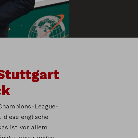
Stuttgart
ck
 Champions-League-
t diese englische
as ist vor allem
iniges abverlangen