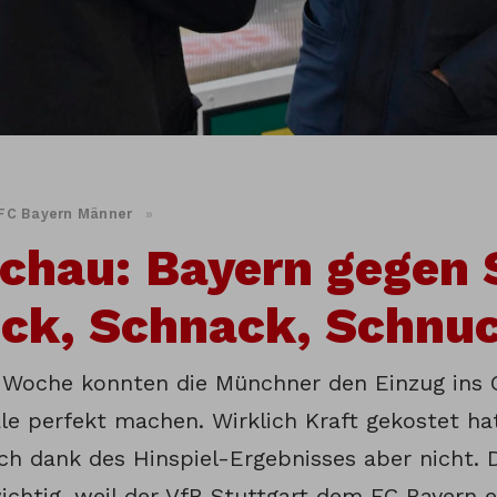
FC Bayern Männer
»
chau: Bayern gegen 
ick, Schnack, Schnu
 Woche konnten die Münchner den Einzug ins
ale perfekt machen. Wirklich Kraft gekostet ha
h dank des Hinspiel-Ergebnisses aber nicht. D
ichtig, weil der VfB Stuttgart dem FC Bayern e