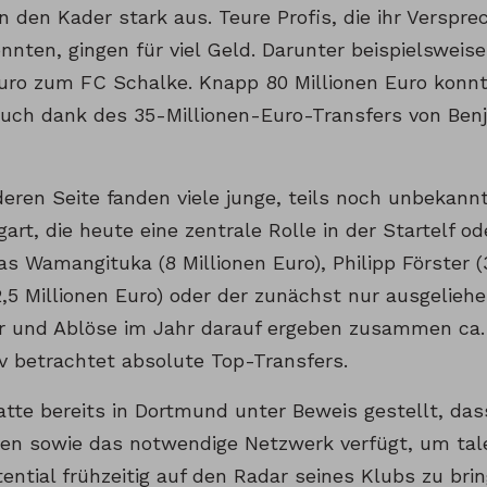
den Kader stark aus. Teure Profis, die ihr Versprec
nnten, gingen für viel Geld. Darunter beispielsweis
Euro zum FC Schalke. Knapp 80 Millionen Euro kon
uch dank des 35-Millionen-Euro-Transfers von Ben
eren Seite fanden viele junge, teils noch unbekann
art, die heute eine zentrale Rolle in der Startelf od
las Wamangituka (8 Millionen Euro), Philipp Förster (
(2,5 Millionen Euro) oder der zunächst nur ausgelie
r und Ablöse im Jahr darauf ergeben zusammen ca. 
iv betrachtet absolute Top-Transfers.
atte bereits in Dortmund unter Beweis gestellt, das
n sowie das notwendige Netzwerk verfügt, um tale
ntial frühzeitig auf den Radar seines Klubs zu bri