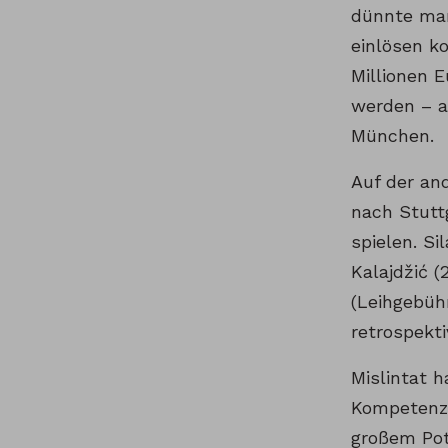
dünnte man 
einlösen ko
Millionen 
werden – a
München.
Auf der and
nach Stuttg
spielen. Si
Kalajdžić 
(Leihgebüh
retrospekt
Mislintat h
Kompetenze
großem Pote