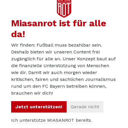
Miasanrot ist für alle
da!
Wir finden: Fußball muss bezahlbar sein.
Deshalb bieten wir unseren Content frei
zugänglich für alle an. Unser Konzept baut auf
die finanzielle Unterstützung von Menschen
wie dir. Damit wir auch morgen wieder
kritischen, fairen und sachlichen Journalismus
Über uns
rund um den FC Bayern betreiben können,
Werbepartner werden
brauchen wir dich!
Impressum
Jetzt unterstützen!
Gerade nicht
Datenschutz
Ich unterstütze MIASANROT bereits.
© 2012 – 2026 Miasanrot