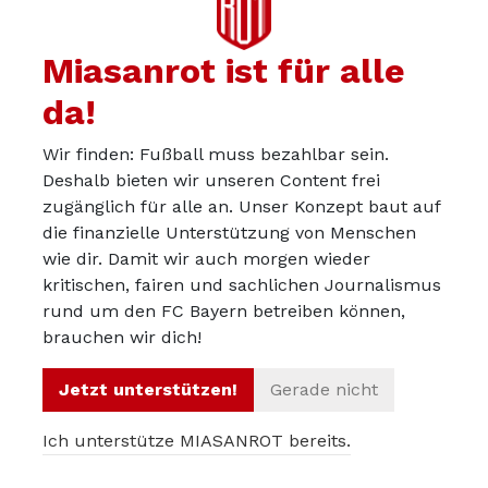
Ob es die Wahrheit ist oder nicht ist völlig zweitrangig.
Ist es nicht! Denn…
Miasanrot ist für alle
da!
Paul:
Wir finden: Fußball muss bezahlbar sein.
Hoeneß schädigt mit seinem Auftreten in der
Deshalb bieten wir unseren Content frei
Öffentlichkeit (zum wiederholten Mal) den Verein.
zugänglich für alle an. Unser Konzept baut auf
wenn Hoeneß die Wahrheit sagt (und warum sollte er
die finanzielle Unterstützung von Menschen
wie dir. Damit wir auch morgen wieder
lügen?) ist es Tuchel der in der Öffentlichkeit seinen
kritischen, fairen und sachlichen Journalismus
„Chef“ als Lügner bezichtigt!
rund um den FC Bayern betreiben können,
Moderier es weg oder was weiß ich… aber verhalte dich
brauchen wir dich!
nicht wie ein Kleinkind
Jetzt unterstützen!
Gerade nicht
Ich unterstütze MIASANROT bereits.
chr
27.04.2024