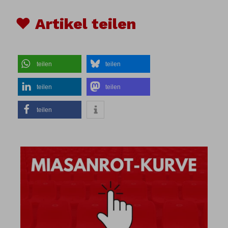
♥ Artikel teilen
teilen
teilen
teilen
teilen
teilen