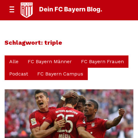
Dein FC Bayern Blog.
Schlagwort:
triple
Alle
FC Bayern Männer
FC Bayern Frauen
Podcast
FC Bayern Campus