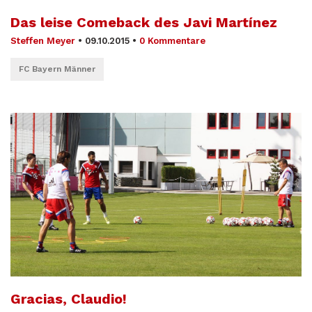
Das leise Comeback des Javi Martínez
Steffen Meyer
•
09.10.2015
•
0 Kommentare
FC Bayern Männer
Gracias, Claudio!