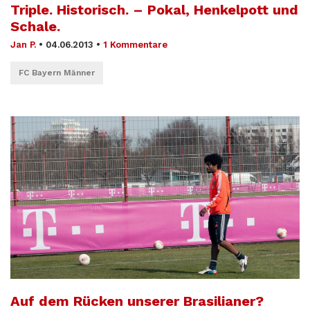
Triple. Historisch. – Pokal, Henkelpott und
Schale.
Jan P.
•
04.06.2013
•
1 Kommentare
FC Bayern Männer
Auf dem Rücken unserer Brasilianer?