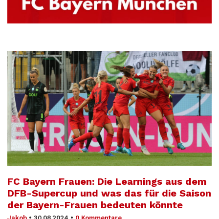
FC Bayern Frauen: Die Learnings aus dem
DFB-Supercup und was das für die Saison
der Bayern-Frauen bedeuten könnte
Jakob
•
30.08.2024
•
0 Kommentare