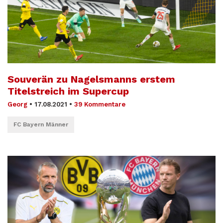
Souverän zu Nagelsmanns erstem
Titelstreich im Supercup
Georg
•
17.08.2021
•
39 Kommentare
FC Bayern Männer