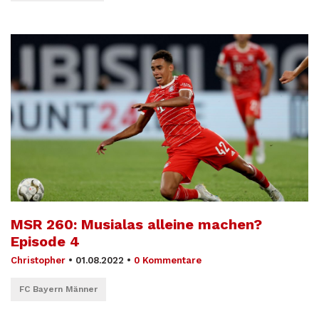
MSR 260: Musialas alleine machen?
Episode 4
Christopher
•
01.08.2022
•
0 Kommentare
FC Bayern Männer