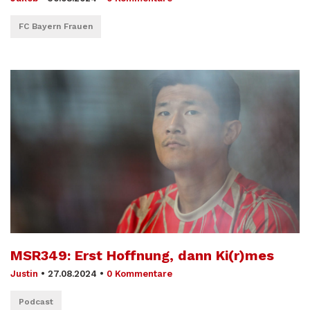
FC Bayern Frauen
MSR349: Erst Hoffnung, dann Ki(r)mes
Justin
•
27.08.2024
•
0 Kommentare
Podcast