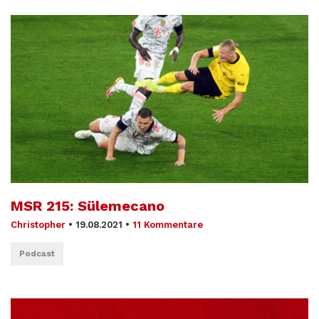
MSR 215: Sülemecano
Christopher
•
19.08.2021
•
11 Kommentare
Podcast