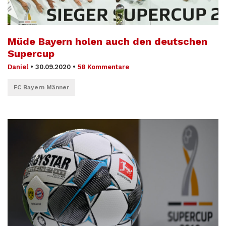
Müde Bayern holen auch den deutschen
Supercup
Daniel
•
30.09.2020
•
58 Kommentare
FC Bayern Männer