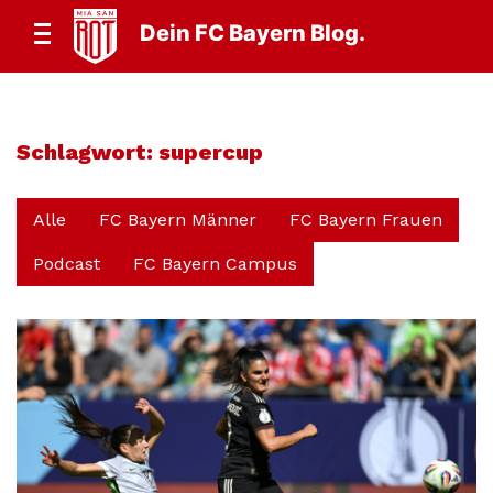
Dein FC Bayern Blog.
Schlagwort:
supercup
Alle
FC Bayern Männer
FC Bayern Frauen
Podcast
FC Bayern Campus