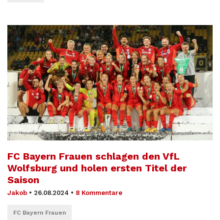
FC Bayern Frauen schlagen den VfL
Wolfsburg und holen ersten Titel der
Saison
Jakob
•
26.08.2024
•
8 Kommentare
FC Bayern Frauen