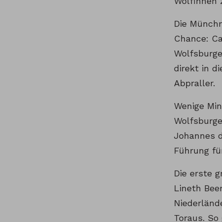
Wölfinnen 
Die Münchn
Chance: Ca
Wolfsburge
direkt in 
Abpraller.
Wenige Min
Wolfsburge
Johannes d
Führung fü
Die erste g
Lineth Bee
Niederländ
Toraus. So 