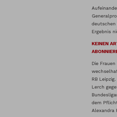
Aufeinande
Generalpro
deutschen 
Ergebnis n
KEINEN A
ABONNIER
Die Frauen
wechselhaf
RB Leipzig
Lerch gege
Bundesligan
dem Pflich
Alexandra 