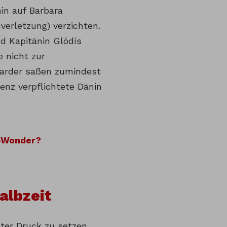
hin auf Barbara
erletzung) verzichten.
 Kapitänin Glódís
e nicht zur
 Harder saßen zumindest
enz verpflichtete Dänin
t-Wonder?
albzeit
ter Druck zu setzen.