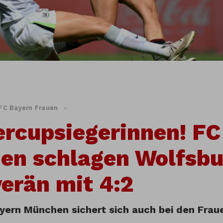
FC Bayern Frauen
»
rcupsiegerinnen! FC
en schlagen Wolfsbu
erän mit 4:2
yern München sichert sich auch bei den Fra