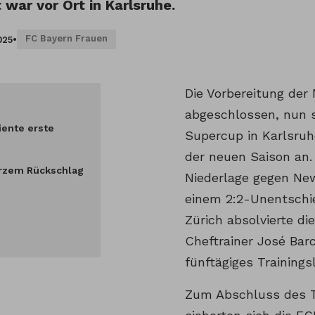
 war vor Ort in Karlsruhe.
FC Bayern Frauen
025
•
Die Vorbereitung der
abgeschlossen, nun 
iente erste
Supercup in Karlsruhe
der neuen Saison an. 
urzem Rückschlag
Niederlage gegen Ne
einem 2:2-Unentschi
Zürich absolvierte d
Cheftrainer José Barc
fünftägiges Trainingsl
Zum Abschluss des 