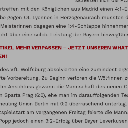
sicherten sich die F
rtreffen mit den Königlichen aus Madrid einen 4:1-E
be gegen OL Lyonnes in Herzogenaurach mussten d
Meisterinnen dagegen eine 1:4-Schlappe hinnehmen
icht über eine solide Leistung der Bayern hinwegtäu
RTIKEL MEHR VERPASSEN – JETZT UNSEREN WHA
EN!
 des VfL Wolfsburg absolvierten eine zumindest erg
te Vorbereitung. Zu Beginn verloren die Wölfinnen 
. Im Anschluss gewann die Mannschaft des neuen C
n Sparta Prag (6:0), ehe man im darauffolgenden Te
euling Union Berlin mit 0:2 überraschend unterlag. I
tspielstart am vergangenen Freitag feierte die Man
Popp jedoch einen 3:2-Erfolg über Bayer Leverkusen