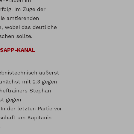
CB-Frauen im
rfolg. Im Zuge der
ie amtierenden
, wobei das deutliche
schen sollte.
TSAPP-KANAL
ebnistechnisch äußerst
zunächst mit 2:3 gegen
heftrainers Stephan
st gegen
n der letzten Partie vor
nschaft um Kapitänin
.