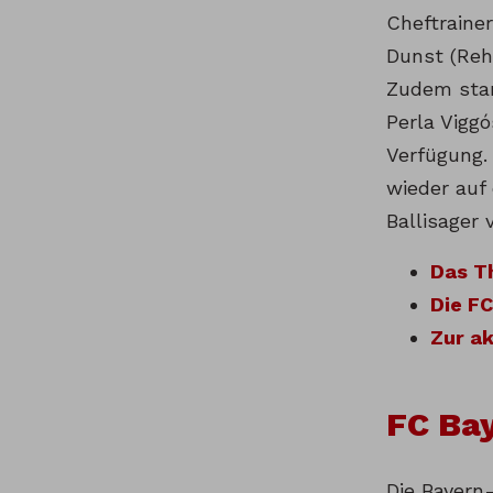
Cheftrainer
Dunst (Reh
Zudem stan
Perla Viggó
Verfügung.
wieder auf 
Ballisager 
Das T
Die FC
Zur a
FC Bay
Die Bayern