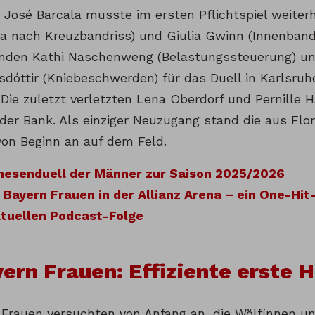
 José Barcala musste im ersten Pflichtspiel weiter
a nach Kreuzbandriss) und Giulia Gwinn (Innenbandv
den Kathi Naschenweng (Belastungssteuerung) und
sdóttir (Kniebeschwerden) für das Duell in Karlsruh
 Die zuletzt verletzten Lena Oberdorf und Pernille
der Bank. Als einziger Neuzugang stand die aus Flor
von Beginn an auf dem Feld.
hesenduell der Männer zur Saison 2025/2026
 Bayern Frauen in der Allianz Arena – ein One-Hi
ktuellen Podcast-Folge
ern Frauen: Effiziente erste H
-Frauen versuchten von Anfang an, die Wölfinnen un