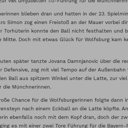
zur viel umjubelten 1:0-Führung für die Münchnerinn
erinnen blieben dran und hatten in der 23. Spielmi
ro Simon zog einen Freistoß an der Mauer vorbei dir
r Torhüterin konnte den Ball nicht festhalten und 
die Mitte. Doch mit etwas Glück für Wolfsburg kam 
uten später tanzte Jovana Damnjanovic über die rec
r Defensive, zog mit viel Tempo auf der Außenbahn 
en Ball aus spitzem Winkel unter die Latte, zur vie
r die Münchnerinnen.
roße Chance für die Wolfsburgerinnen folgte dann in
rensteyn nach einem Eckball an die Latte köpfte. A
erin ebenfalls noch mit dem Kopf dran, doch der zw
ging es mit einer zwei Tore Führung für die Bayern-