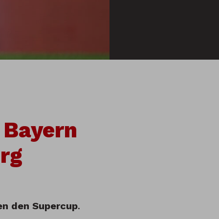
 Bayern
rg
uen den Supercup
.