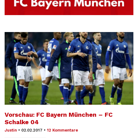
Vorschau: FC Bayern München – FC
Schalke 04
Justin
•
02.02.2017
•
12 Kommentare