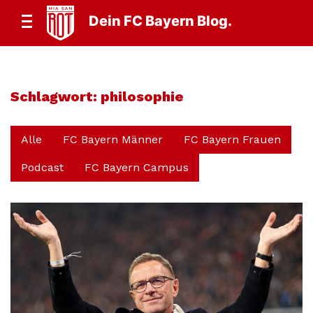
Dein FC Bayern Blog.
Schlagwort:
philosophie
Alle
FC Bayern Männer
FC Bayern Frauen
Podcast
FC Bayern Campus