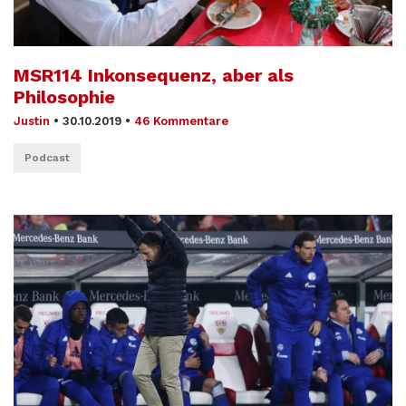
MSR114 Inkonsequenz, aber als
Philosophie
Justin
•
30.10.2019
•
46 Kommentare
Podcast