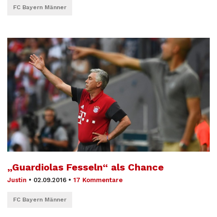
FC Bayern Männer
„Guardiolas Fesseln“ als Chance
Justin
•
02.09.2016
•
17 Kommentare
FC Bayern Männer