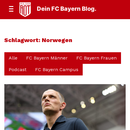
Dein FC Bayern Blog.
Schlagwort:
Norwegen
Alle
FC Bayern Männer
FC Bayern Frauen
Podcast
FC Bayern Campus