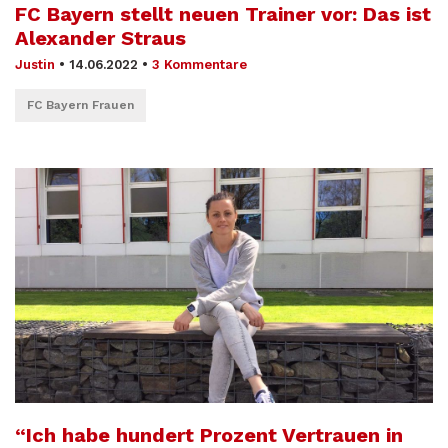
FC Bayern stellt neuen Trainer vor: Das ist
Alexander Straus
Justin
•
14.06.2022
•
3 Kommentare
FC Bayern Frauen
“Ich habe hundert Prozent Vertrauen in