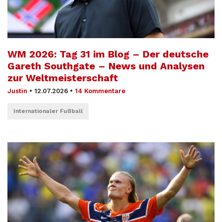
WM 2026: Tag 31 im Blog – Der deutsche
Gareth Southgate – News und Analysen
zur Weltmeisterschaft
Justin
•
12.07.2026
•
14 Kommentare
Internationaler Fußball