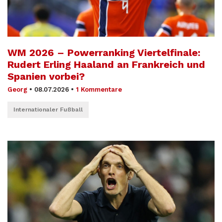
WM 2026 – Powerranking Viertelfinale:
Rudert Erling Haaland an Frankreich und
Spanien vorbei?
Georg
•
08.07.2026
•
1 Kommentare
Internationaler Fußball