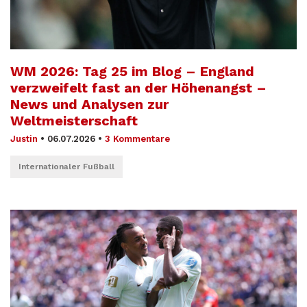
WM 2026: Tag 25 im Blog – England
verzweifelt fast an der Höhenangst –
News und Analysen zur
Weltmeisterschaft
Justin
•
06.07.2026
•
3 Kommentare
Internationaler Fußball