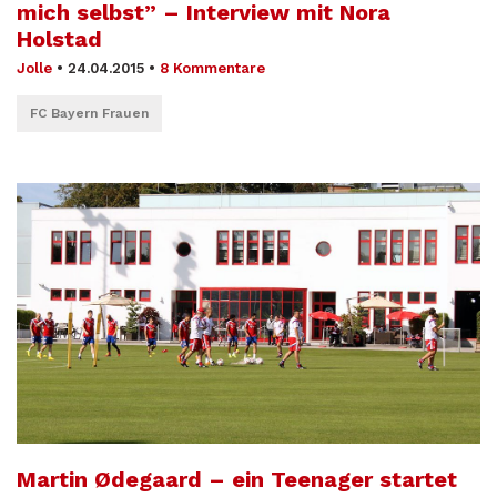
mich selbst” – Interview mit Nora
Holstad
Jolle
•
24.04.2015
•
8 Kommentare
FC Bayern Frauen
Martin Ødegaard – ein Teenager startet