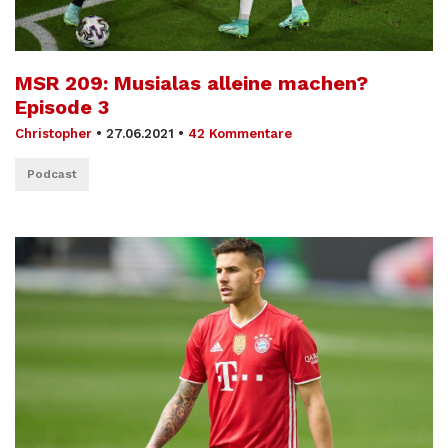
MSR 209: Musialas alleine machen?
Episode 3
Christopher
•
27.06.2021
•
42 Kommentare
Podcast