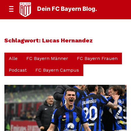
Dein FC Bayern Blog.
Schlagwort:
Lucas Hernandez
Alle
FC Bayern Männer
FC Bayern Frauen
Podcast
FC Bayern Campus