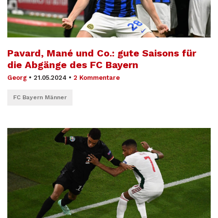
Pavard, Mané und Co.: gute Saisons für
die Abgänge des FC Bayern
Georg
•
21.05.2024
•
2 Kommentare
FC Bayern Männer