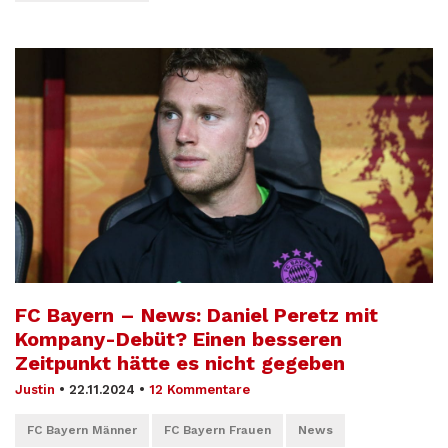
FC Bayern – News: Daniel Peretz mit
Kompany-Debüt? Einen besseren
Zeitpunkt hätte es nicht gegeben
Justin
•
22.11.2024
•
12 Kommentare
FC Bayern Männer
FC Bayern Frauen
News