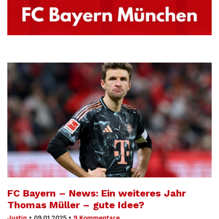
FC Bayern – News: Ein weiteres Jahr
Thomas Müller – gute Idee?
Justin
•
09.01.2025
•
9 Kommentare