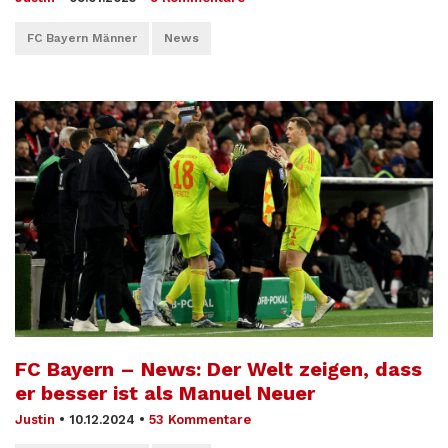
FC Bayern Männer
News
FC Bayern – News: Der Welt zeigen, dass
er besser ist als Manuel Neuer
Justin
•
10.12.2024
•
53 Kommentare