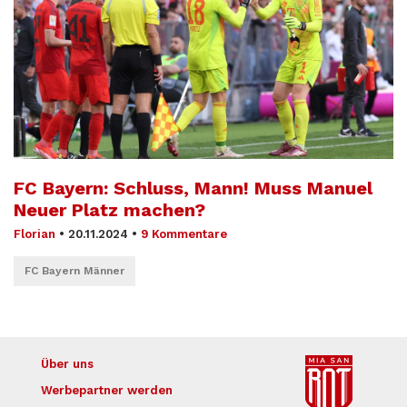
FC Bayern: Schluss, Mann! Muss Manuel
Neuer Platz machen?
Florian
•
20.11.2024
•
9 Kommentare
FC Bayern Männer
Über uns
Werbepartner werden