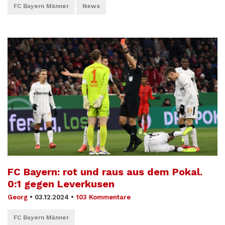
FC Bayern Männer
News
FC Bayern: rot und raus aus dem Pokal.
0:1 gegen Leverkusen
Georg
•
03.12.2024
•
103 Kommentare
FC Bayern Männer