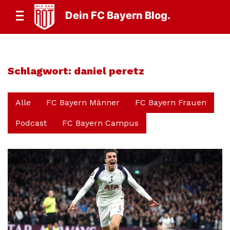
Dein FC Bayern Blog.
Schlagwort:
daniel peretz
Alle
FC Bayern Männer
FC Bayern Frauen
Podcast
FC Bayern Campus