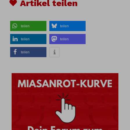
♥ Artikel teilen
teilen
teilen
teilen
teilen
teilen