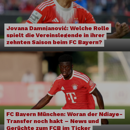
Jovana Damnjanović: Welche Rolle
spielt die Vereinslegende in ihrer
zehnten Saison beim FC Bayern?
FC Bayern München: Woran der Ndiaye-
Transfer noch hakt – News und
Gerüchte zum FCB im Ticker