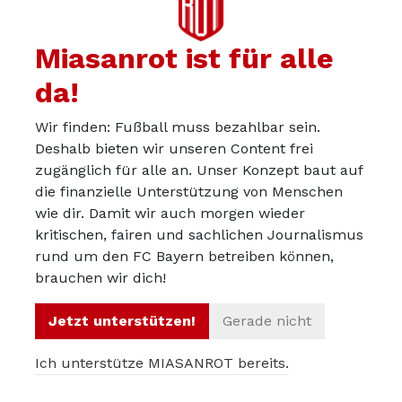
Miasanrot ist für alle
Mr.JaviMartinez
03.12.2024
da!
Naja man muss dabei auch immer den Kontext
Wir finden: Fußball muss bezahlbar sein.
betrachten.
Deshalb bieten wir unseren Content frei
Gegen Dortmund fällt Kane früh aus, zudem Bayern in
zugänglich für alle an. Unser Konzept baut auf
Sachen Präzision einfach keinen guten Tag gehabt.
die finanzielle Unterstützung von Menschen
Heute frühe Unterzahl und ohne klassischen 9er ist es
wie dir. Damit wir auch morgen wieder
halt gegen Leverkusen, das selbst nicht viel fürs Spiel
kritischen, fairen und sachlichen Journalismus
rund um den FC Bayern betreiben können,
macht und eine Ausrichtung mit 4er Kette plus zwei
brauchen wir dich!
offensive AVs wählt sehr schwierig.
Jetzt unterstützen!
Gerade nicht
Insgesamt stimme ich dir zu, dass die Leichtigkeit etwas
verloren gegangen zu sein scheint. Kommt immer mehr
Ich unterstütze MIASANROT bereits.
wieder zu tragen, dass die „alten“ Flügelspieler mit
Gnabry, Sané und Coman alle ihre eigene Defizite haben