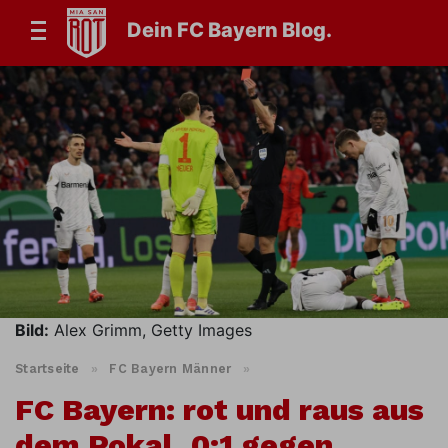
Dein FC Bayern Blog.
Bild:
Alex Grimm, Getty Images
Startseite
»
FC Bayern Männer
»
FC Bayern: rot und raus aus
dem Pokal. 0:1 gegen