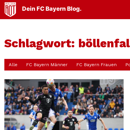
Dein FC Bayern Blog.
Schlagwort:
böllenfal
Alle
FC Bayern Männer
FC Bayern Frauen
P