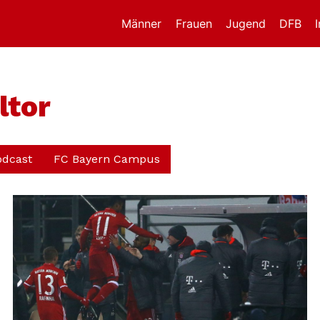
Männer
Frauen
Jugend
DFB
ltor
odcast
FC Bayern Campus