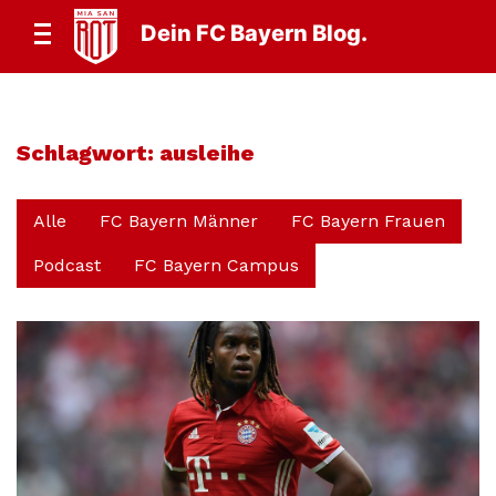
Dein FC Bayern Blog.
Schlagwort:
ausleihe
Alle
FC Bayern Männer
FC Bayern Frauen
Podcast
FC Bayern Campus