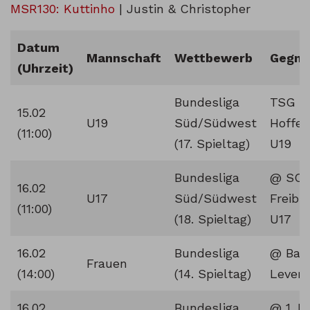
MSR130: Kuttinho
| Justin & Christopher
Datum
Mannschaft
Wettbewerb
Gegne
(Uhrzeit)
Bundesliga
TSG 1
15.02
U19
Süd/Südwest
Hoffe
(11:00)
(17. Spieltag)
U19
Bundesliga
@ SC
16.02
U17
Süd/Südwest
Freibu
(11:00)
(18. Spieltag)
U17
16.02
Bundesliga
@ Bay
Frauen
(14:00)
(14. Spieltag)
Lever
16.02
Bundesliga
@ 1. F