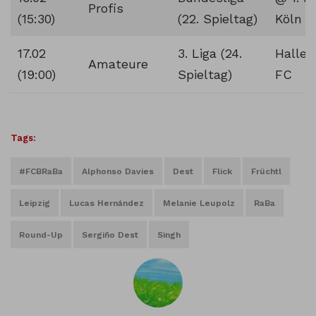
Profis
(15:30)
(22. Spieltag)
Köln
17.02
3. Liga (24.
Halles
Amateure
(19:00)
Spieltag)
FC
Tags:
#FCBRaBa
Alphonso Davies
Dest
Flick
Früchtl
Leipzig
Lucas Hernández
Melanie Leupolz
RaBa
Round-Up
Sergiño Dest
Singh