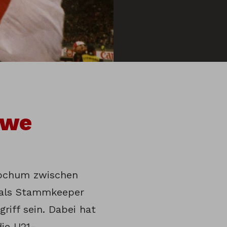
Uwe
Bochum zwischen
 als Stammkeeper
riff sein. Dabei hat
die U21-