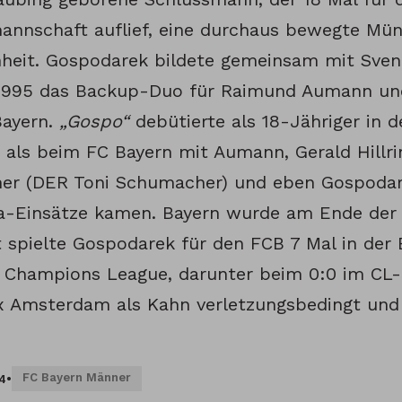
annschaft auflief, eine durchaus bewegte Mü
heit. Gospodarek bildete gemeinsam mit Sven
1995 das Backup-Duo für Raimund Aumann und
Bayern.
„Gospo“
debütierte als 18-Jähriger in 
, als beim FC Bayern mit Aumann, Gerald Hillri
r (DER Toni Schumacher) und eben Gospodare
a-Einsätze kamen. Bayern wurde am Ende der 
 spielte Gospodarek für den FCB 7 Mal in der 
r Champions League, darunter beim 0:0 im CL-
x Amsterdam als Kahn verletzungsbedingt und
FC Bayern Männer
14
•