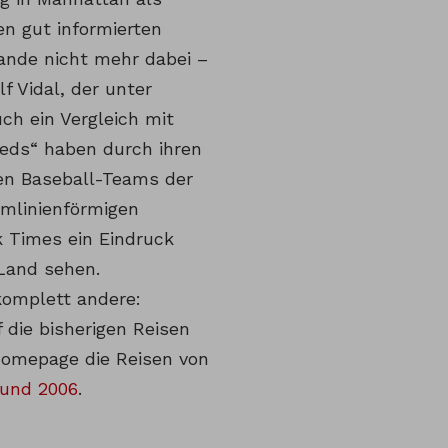
en gut informierten
lande nicht mehr dabei –
f Vidal, der unter
ch ein Vergleich mit
Reds“ haben durch ihren
ten Baseball-Teams der
omlinienförmigen
k Times ein Eindruck
Land sehen.
komplett andere:
 die bisherigen Reisen
e Homepage die Reisen von
 und 2006
.