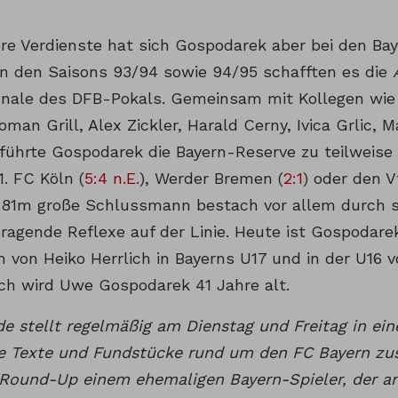
re Verdienste hat sich Gospodarek aber bei den Ba
In den Saisons 93/94 sowie 94/95 schafften es die
finale des DFB-Pokals. Gemeinsam mit Kollegen wie H
man Grill, Alex Zickler, Harald Cerny, Ivica Grlic,
führte Gospodarek die Bayern-Reserve zu teilweise
. FC Köln (
5:4 n.E.
), Werder Bremen (
2:1
) oder den V
1.81m große Schlussmann bestach vor allem durch 
ragende Reflexe auf der Linie. Heute ist Gospodarek
m von Heiko Herrlich in Bayerns U17 und in der U16 
h wird Uwe Gospodarek 41 Jahre alt.
de stellt regelmäßig am Dienstag und Freitag in e
te Texte und Fundstücke rund um den FC Bayern 
 Round-Up einem ehemaligen Bayern-Spieler, der am