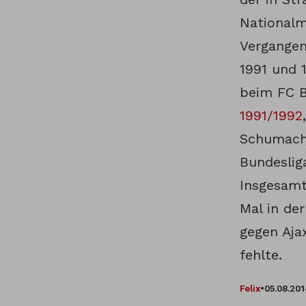
Nationalm
Vergangen
1991 und 
beim FC 
1991/1992
Schumache
Bundeslig
Insgesamt
Mal in de
gegen Aja
fehlte.
Felix
•
05.08.20