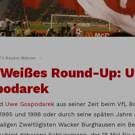
FC Bayern Männer
»
-Weißes Round-Up: 
podarek
rd
Uwe Gospodarek
aus seiner Zeit beim VfL 
1995 und 1998 oder durch seine späten Jahre
ligen Zweitligisten Wacker Burghausen ein Beg
raubing geborene Schlussmann, der 18 Mal für 