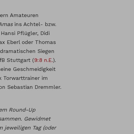
yern Amateuren
Amas
ins Achtel- bzw.
ansi Pflügler, Didi
 Max Eberl oder Thomas
 dramatischen Siegen
fB Stuttgart (
9:8 n.E.
).
seine Geschmeidigkeit
 Torwarttrainer im
von Sebastian Dremmler.
inem Round-Up
zusammen. Gewidmet
 jeweiligen Tag (oder