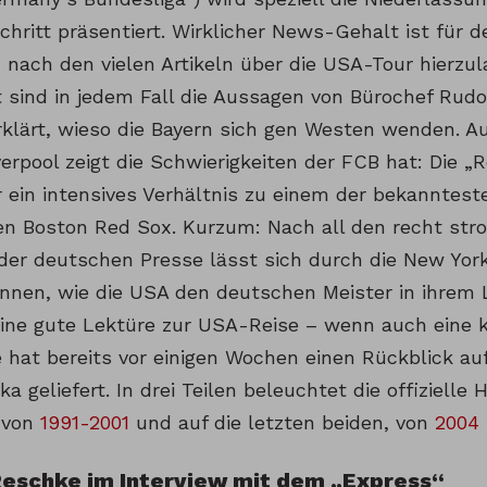
chritt präsentiert. Wirklicher News-Gehalt ist für d
 nach den vielen Artikeln über die USA-Tour hierzu
 sind in jedem Fall die Aussagen von Bürochef Rudol
klärt, wieso die Bayern sich gen Westen wenden. Au
erpool zeigt die Schwierigkeiten der FCB hat: Die „
 ein intensives Verhältnis zu einem der bekanntes
en Boston Red Sox. Kurzum: Nach all den recht str
n der deutschen Presse lässt sich durch die New Yor
nnen, wie die USA den deutschen Meister in ihrem 
eine gute Lektüre zur USA-Reise – wenn auch eine 
 hat bereits vor einigen Wochen einen Rückblick auf
a geliefert. In drei Teilen beleuchtet die offiziell
 von
1991-2001
und auf die letzten beiden, von
2004
Reschke im Interview mit dem „Express“