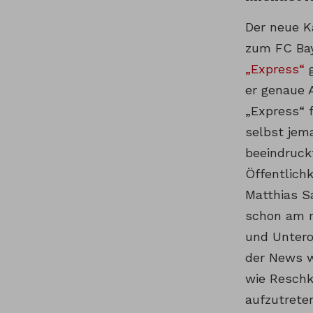
Der neue K
zum FC Bay
„Express“
g
er genaue 
„Express“ f
selbst jema
beeindruckt
Öffentlichk
Matthias S
schon am m
und Untero
der News w
wie Reschke
aufzutrete