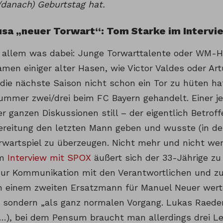
/danach) Geburtstag hat.
usa „neuer Torwart“: Tom Starke im Intervi
 allem was dabei: Junge Torwarttalente oder WM-H
men einiger alter Hasen, wie Victor Valdes oder Art
 die nächste Saison nicht schon ein Tor zu hüten 
ummer zwei/drei beim FC Bayern gehandelt. Einer je
r ganzen Diskussionen still – der eigentlich Betrof
bereitung den letzten Mann geben und wusste (in de
rwartspiel zu überzeugen. Nicht mehr und nicht wen
Im
Interview mit SPOX
äußert sich der 33-Jährige zu
 zur Kommunikation mit den Verantwortlichen und zu
 einem zweiten Ersatzmann für Manuel Neuer werte
, sondern „als ganz normalen Vorgang. Lukas Raeder
(…), bei dem Pensum braucht man allerdings drei L