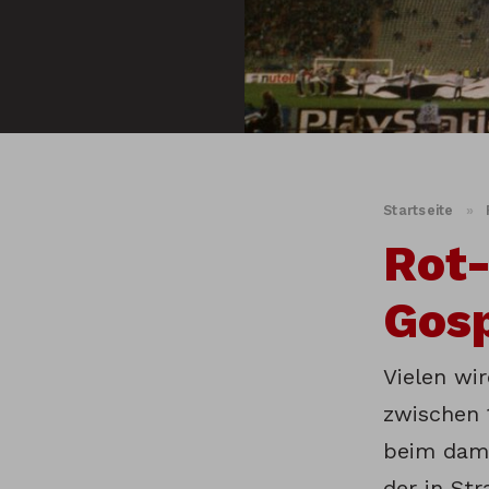
Startseite
»
Rot
Gos
Vielen wi
zwischen 
beim dama
der in St