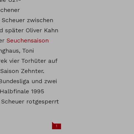
nchener
 Scheuer zwischen
 später Oliver Kahn
der
Seuchensaison
nghaus, Toni
k vier Torhüter auf
Saison Zehnter.
Bundesliga und zwei
Halbfinale 1995
 Scheuer rotgesperrt
1