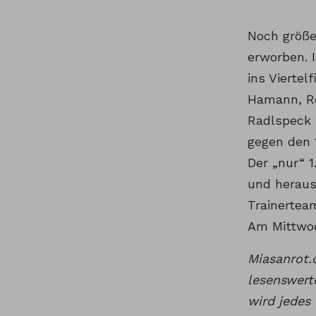
Noch größe
erworben. 
ins Viertel
Hamann, Ro
Radlspeck 
gegen den 1
Der „nur“ 
und heraus
Trainertea
Am Mittwoc
Miasanrot.
lesenswer
wird jedes