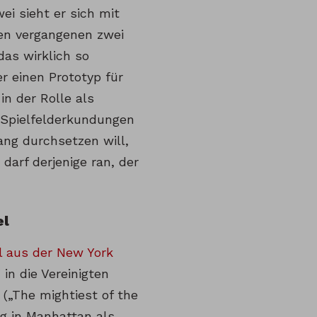
i sieht er sich mit
en vergangenen zwei
das wirklich so
er einen Prototyp für
in der Rolle als
 Spielfelderkundungen
ang durchsetzen will,
darf derjenige ran, der
el
el aus der New York
n die Vereinigten
(„The mightiest of the
ng in Manhattan als