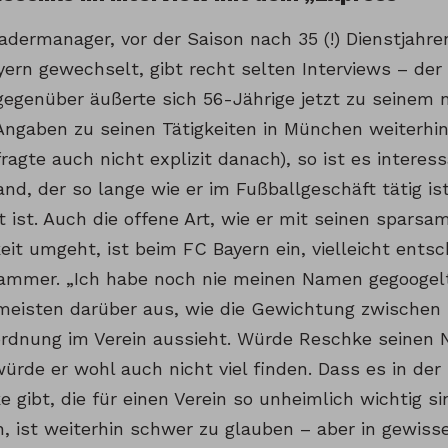
adermanager, vor der Saison nach 35 (!) Dienstjahr
ern gewechselt, gibt recht selten Interviews – der
egenüber äußerte sich 56-Jährige jetzt zu seinem
Angaben zu seinen Tätigkeiten in München weiterhin
ragte auch nicht explizit danach), so ist es interes
nd, der so lange wie er im Fußballgeschäft tätig is
 ist. Auch die offene Art, wie er mit seinen sparsam
eit umgeht, ist beim FC Bayern ein, vielleicht ents
ammer. „Ich habe noch nie meinen Namen gegoogelt
eisten darüber aus, wie die Gewichtung zwischen 
rdnung im Verein aussieht. Würde Reschke seinen 
ürde er wohl auch nicht viel finden. Dass es in de
 gibt, die für einen Verein so unheimlich wichtig si
n, ist weiterhin schwer zu glauben – aber in gewis