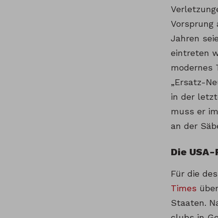
Verletzung
Vorsprung 
Jahren sei
eintreten w
modernes To
„Ersatz-Ne
in der let
muss er im
an der Säb
Die USA-
Für die de
Times
über
Staaten. N
clubs in G