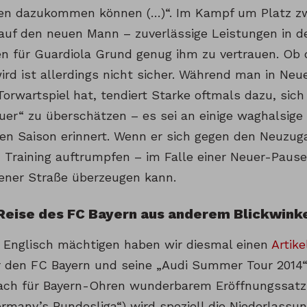
en dazukommen können (…)“. Im Kampf um Platz zwe
auf den neuen Mann – zuverlässige Leistungen in d
en für Guardiola Grund genug ihm zu vertrauen. Ob 
ird ist allerdings nicht sicher. Während man in Neu
rwartspiel hat, tendiert Starke oftmals dazu, sich 
uer“ zu überschätzen – es sei an einige waghalsige
zten Saison erinnert. Wenn er sich gegen den Neuzug
 Training auftrumpfen – im Falle einer Neuer-Pause 
ener Straße überzeugen kann.
Reise des FC Bayern aus anderem Blickwink
s Englisch mächtigen haben wir diesmal einen
Artik
 den FC Bayern und seine „Audi Summer Tour 2014“ i
ach für Bayern-Ohren wunderbarem Eröffnungssatz 
ermany’s Bundesliga“) wird speziell die Niederlassu