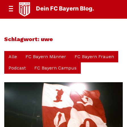
Dein FC Bayern Blog.
Schlagwort:
uwe
Alle
FC Bayern Männer
FC Bayern Frauen
Podcast
FC Bayern Campus