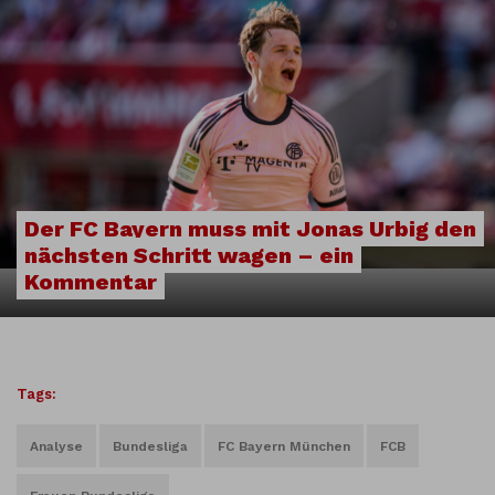
Der FC Bayern muss mit Jonas Urbig den
nächsten Schritt wagen – ein
Kommentar
Tags:
Analyse
Bundesliga
FC Bayern München
FCB