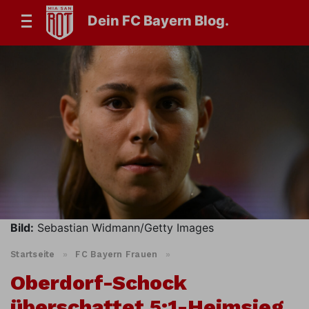
Dein FC Bayern Blog.
Bild:
Sebastian Widmann/Getty Images
Startseite
»
FC Bayern Frauen
»
Oberdorf-Schock
überschattet 5:1-Heimsieg