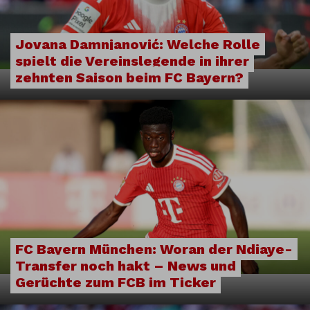
Jovana Damnjanović: Welche Rolle
spielt die Vereinslegende in ihrer
zehnten Saison beim FC Bayern?
FC Bayern München: Woran der Ndiaye-
Transfer noch hakt – News und
Gerüchte zum FCB im Ticker