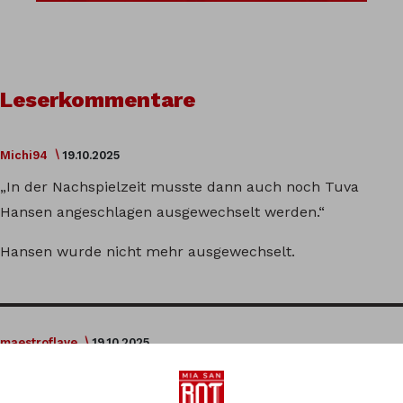
Leserkommentare
Michi94
19.10.2025
„In der Nachspielzeit musste dann auch noch Tuva
Hansen angeschlagen ausgewechselt werden.“
Hansen wurde nicht mehr ausgewechselt.
maestroflave
19.10.2025
die Formulierung ist vielleicht nicht ganz passend,a ber
defacto wurde sie „ausgewechselt“, nur niemand für sie