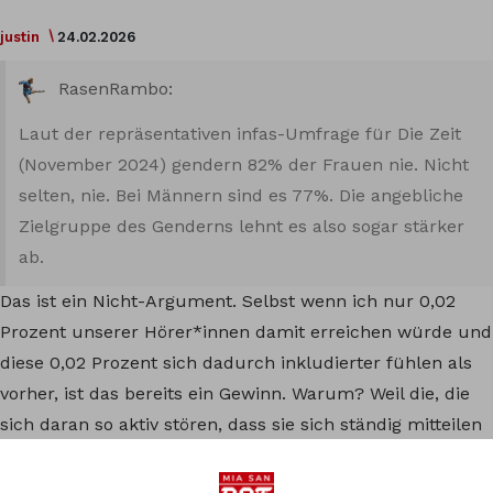
justin
24.02.2026
RasenRambo:
Laut der repräsentativen infas-Umfrage für Die Zeit
(November 2024) gendern 82% der Frauen nie. Nicht
selten, nie. Bei Männern sind es 77%. Die angebliche
Zielgruppe des Genderns lehnt es also sogar stärker
ab.
Das ist ein Nicht-Argument. Selbst wenn ich nur 0,02
Prozent unserer Hörer*innen damit erreichen würde und
diese 0,02 Prozent sich dadurch inkludierter fühlen als
vorher, ist das bereits ein Gewinn. Warum? Weil die, die
sich daran so aktiv stören, dass sie sich ständig mitteilen
müssen, eine ganz klare Ausnahme sind. Und oft eben
Menschen, die extrem privilegiert sind. Meine Meinung zu