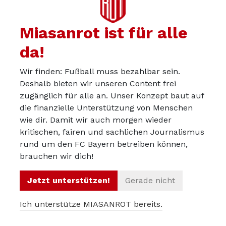
denen: Wenn sie nicht in der Lage sind, nicht mal 0,1
Prozent gegenderte Sprache zu ertragen oder
Miasanrot ist für alle
hinzunehmen, ohne dieses Fass aufzumachen, dann
da!
sitzen die Probleme einfach grundsätzlich woanders.
Und es sind mehr als 0,02 % der Leute, denn ich kriege
Wir finden: Fußball muss bezahlbar sein.
ja regelmäßig Feedback und Nachrichten. Darunter auch
Deshalb bieten wir unseren Content frei
zugänglich für alle an. Unser Konzept baut auf
einige positive dazu
die finanzielle Unterstützung von Menschen
Wenn wir nur nach vermeintlichen Mehrheiten handeln,
wie dir. Damit wir auch morgen wieder
kritischen, fairen und sachlichen Journalismus
dann machen wir auch Politik für Mehrheiten und
rund um den FC Bayern betreiben können,
schließen marginalisierte Gruppen aus. Ganz unabhängig
brauchen wir dich!
vom Gendern. Deshalb finde ich es grundsätzlich falsch
zu sagen: Ein paar Studien ergeben X und Y, die 20
Jetzt unterstützen!
Gerade nicht
Prozent sind nix wert.
Ich unterstütze MIASANROT bereits.
Was solche Studien übrigens oft auslassen: Nur weil ich
NICHT gendere, habe ich nicht automatisch ein Problem