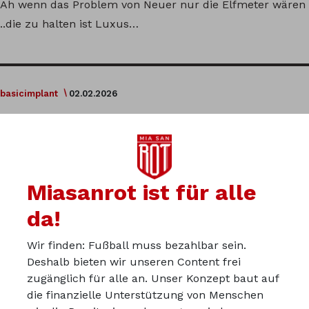
Ah wenn das Problem von Neuer nur die Elfmeter wären
..die zu halten ist Luxus…
basicimplant
02.02.2026
Genau das hatte ich auch als erstes auf dem Schirm. Wir
täten gut daran Elfmeter zu vermeiden, als uns dann auf
einen unserer Torhüter verlassen zu müssen. Einer soll
dann ausbaden, was 10 vor ihm eingebrockt haben.
Miasanrot ist für alle
da!
Wir finden: Fußball muss bezahlbar sein.
Du kannst in der Miasanrot-
Deshalb bieten wir unseren Content frei
Kurve mitdiskutieren:
zugänglich für alle an. Unser Konzept baut auf
kurve.miasanrot.de
die finanzielle Unterstützung von Menschen