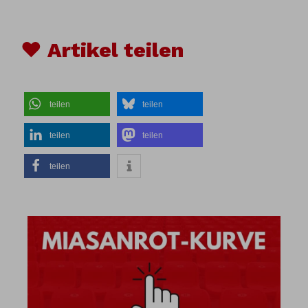
♥ Artikel teilen
teilen
teilen
teilen
teilen
teilen