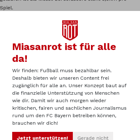
Spiel.
Zum Vergleich, Modric hat 9,8km und Ronaldo 8,6km.
Natürlich schwer zu vergleichen, jede Position und Taktik
hat andere Anforderungen aber vom Alter ähnlich.
Miasanrot ist für alle
da!
Wir finden: Fußball muss bezahlbar sein.
Du kannst in der Miasanrot-
Deshalb bieten wir unseren Content frei
Kurve mitdiskutieren:
zugänglich für alle an. Unser Konzept baut auf
kurve.miasanrot.de
die finanzielle Unterstützung von Menschen
wie dir. Damit wir auch morgen wieder
kritischen, fairen und sachlichen Journalismus
Über uns
rund um den FC Bayern betreiben können,
Werbepartner werden
brauchen wir dich!
Impressum
Jetzt unterstützen!
Gerade nicht
Datenschutz