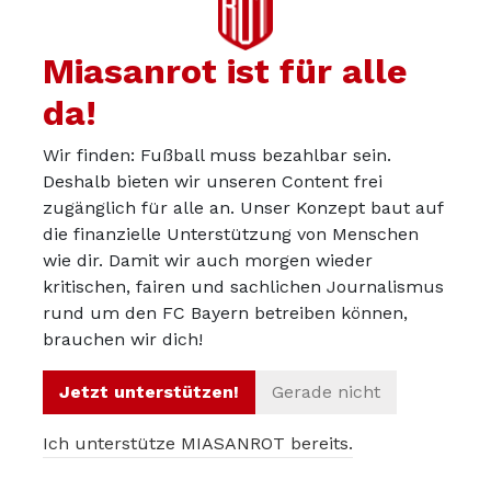
Alles andere wird sich weisen.
Aber schön ist, dass jetzt einige neue Talente am Start
Miasanrot ist für alle
sind.
da!
Proost, Mattner, Potsi, eine davon müsste es doch
mindestens schaffen. Vielleicht mehr.
Wir finden: Fußball muss bezahlbar sein.
Deshalb bieten wir unseren Content frei
zugänglich für alle an. Unser Konzept baut auf
die finanzielle Unterstützung von Menschen
maestroflave
08.07.2026
wie dir. Damit wir auch morgen wieder
Mattner ist mein viel zu früher Call für RV Stamm im
kritischen, fairen und sachlichen Journalismus
rund um den FC Bayern betreiben können,
Laufe der Saison
brauchen wir dich!
Jetzt unterstützen!
Gerade nicht
timo
08.07.2026
Ich unterstütze MIASANROT bereits.
Für mich ein Transfer mit viel Potenzial, bei dem sich in