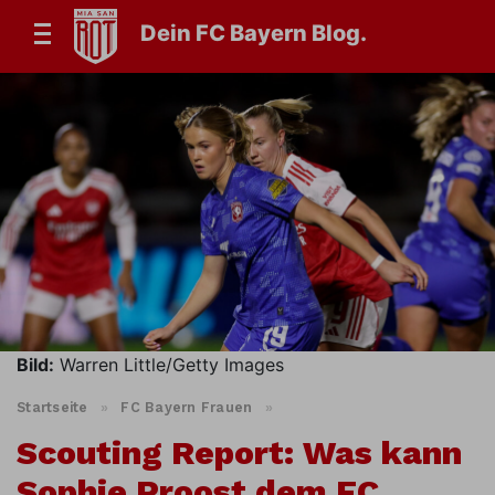
Dein FC Bayern Blog.
Bild:
Warren Little/Getty Images
Startseite
»
FC Bayern Frauen
»
Scouting Report: Was kann
Sophie Proost dem FC