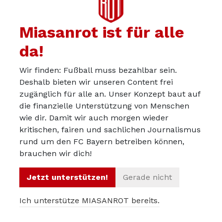
schwierigen WM bringen sollte? Ich lasse mich aber
gerne positiv überraschen, nur der Glaube fehlt mir da
Miasanrot ist für alle
schon.
da!
Wir finden: Fußball muss bezahlbar sein.
Deshalb bieten wir unseren Content frei
Petex
25.05.2026
zugänglich für alle an. Unser Konzept baut auf
In meiner Erinnerung war es bei Löw nicht die fehlende
die finanzielle Unterstützung von Menschen
Konsequenz die kritisiert wurde. Klose und insbesondere
wie dir. Damit wir auch morgen wieder
kritischen, fairen und sachlichen Journalismus
Podolski wurden immer mitgenommen, egal wie sie in
rund um den FC Bayern betreiben können,
den Klubs gespielt haben. Da wurde wegen
brauchen wir dich!
Leistungsprinzip gemeckert, aber Löw hat das
durchgezogen und immer klar kommuniziert. Und auch
Jetzt unterstützen!
Gerade nicht
so begründet wie hier im Artikel, er braucht die Spieler
wegen ihres Profils etc.
Ich unterstütze MIASANROT bereits.
Nagelsmann haut aber ein widersprüchliches Statement