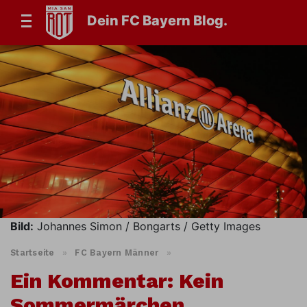
Dein FC Bayern Blog.
Bild:
Johannes Simon / Bongarts / Getty Images
Startseite
»
FC Bayern Männer
»
Ein Kommentar: Kein
Sommermärchen