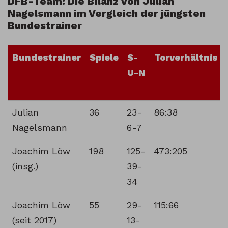
DFB-Team: Die Bilanz von Julian
Nagelsmann im Vergleich der jüngsten
Bundestrainer
Bundestrainer
Spiele
S-
Torverhältnis
U-N
Bundestrainer
Spiele
S-
Torverhältnis
Julian
36
23-
86:38
U-N
Nagelsmann
6-7
Joachim Löw
198
125-
473:205
(insg.)
39-
34
Joachim Löw
55
29-
115:66
(seit 2017)
13-