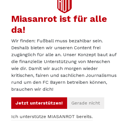
nicht vertraut, hängt auch damit zusammen,
dass der zuletzt bei Hoffenheim nicht mehr in
Miasanrot ist für alle
Topform war.
da!
Selbst für Neuer gibt es natürlich gute
Wir finden: Fußball muss bezahlbar sein.
Argumente. Aber die hätte Nagelsmann eher
Deshalb bieten wir unseren Content frei
vorbereiten müssen als zwei Minuten vor dem
zugänglich für alle an. Unser Konzept baut auf
Anpfiff des ersten Gruppenspiels – Achtung,
die finanzielle Unterstützung von Menschen
etwas Überspitzung.
wie dir. Damit wir auch morgen wieder
kritischen, fairen und sachlichen Journalismus
Kimmichs Rolle sorgt für Diskussionen
rund um den FC Bayern betreiben können,
brauchen wir dich!
Die größte Achillesferse für Nagelsmann ist
Jetzt unterstützen!
Gerade nicht
allerdings Kimmich. Denn er ist der einzige
Spieler, der in den letzten zwei Jahren konstant
Ich unterstütze MIASANROT bereits.
auf Weltklasse-Niveau gespielt hat – und wird