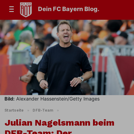
Dein FC Bayern Blog.
Bild:
Alexander Hassenstein/Getty Images
Startseite
»
DFB-Team
»
Julian Nagelsmann beim
DFB-Team: Der