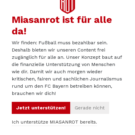
Gegenpressing. Kurz nach Ballverlust gehen
sämtliche offensiven Bayernspielerinnen sofort
Miasanrot ist für alle
aggressiv auf die dann ballführende Gegnerin,
da!
um die Kugel zurückzuerobern. Am
Wir finden: Fußball muss bezahlbar sein.
Freitagabend gab es an diesem Punkt eine
Deshalb bieten wir unseren Content frei
Vielzahl an Fouls zu beobachten. Das sah dann
zugänglich für alle an. Unser Konzept baut auf
klassischer Weise so aus, dass eine Spielerin
die finanzielle Unterstützung von Menschen
bei einem zu weit vorgelegten und von Potsdam
wie dir. Damit wir auch morgen wieder
kritischen, fairen und sachlichen Journalismus
abgelaufenen Ball gleich noch mit Tempo in die
rund um den FC Bayern betreiben können,
Gegnerin reinrauscht. Miedema hatte diese
brauchen wir dich!
Situationen sehr gut im Griff. Der Druck auf die
Gegenspielerin war hoch, das Foul konnte sie
Jetzt unterstützen!
Gerade nicht
aber vermeiden.
Ich unterstütze MIASANROT bereits.
3. Potsdam bestraft die Fehler nicht